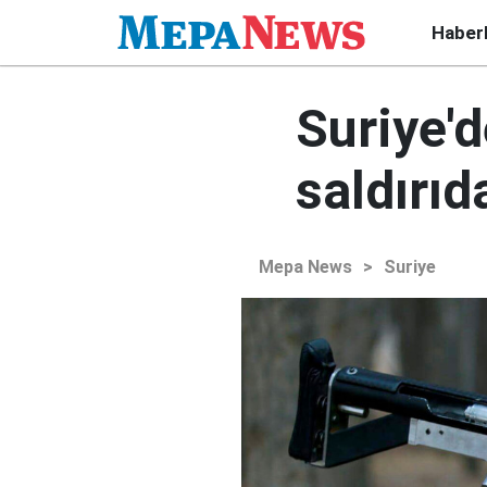
Haber
Suriye'
saldırı
Mepa News
>
Suriye