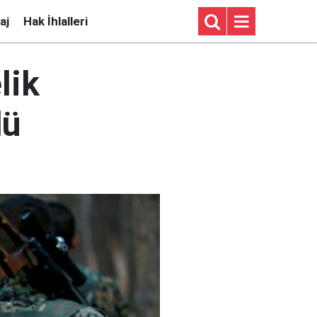
aj
Hak İhlalleri
lik
dü