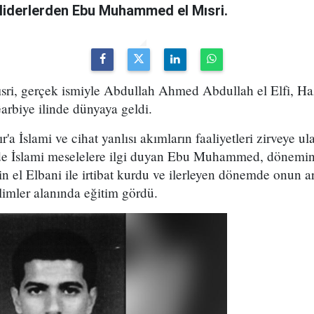
sı liderlerden Ebu Muhammed el Mısri.
i, gerçek ismiyle Abdullah Ahmed Abdullah el Elfi, Haz
arbiye ilinde dünyaya geldi.
r'a İslami ve cihat yanlısı akımların faaliyetleri zirveye 
e İslami meselelere ilgi duyan Ebu Muhammed, dönemin
n el Elbani ile irtibat kurdu ve ilerleyen dönemde onun ar
ilimler alanında eğitim gördü.