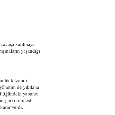
n savaşa katılmaya
tışmaların yaşandığı
manlık kazandı.
 yönetim de yıkılana
ülüğündeki yabancı
krar geri dönmesi
karar verdi.