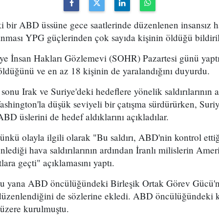
i bir ABD üssüne gece saatlerinde düzenlenen insansız ha
nması YPG güçlerinden çok sayıda kişinin öldüğü bildiril
riye İnsan Hakları Gözlemevi (SOHR) Pazartesi günü yapt
 öldüğünü ve en az 18 kişinin de yaralandığını duyurdu.
sonu Irak ve Suriye'deki hedeflere yönelik saldırılarının a
Washington'la düşük seviyeli bir çatışma sürdürürken, Suriye
ABD üslerini de hedef aldıklarını açıkladılar.
kü olayla ilgili olarak "Bu saldırı, ABD'nin kontrol ettiğ
lediği hava saldırılarının ardından İranlı milislerin Amer
tlara geçti" açıklamasını yaptı.
 yana ABD öncülüğündeki Birleşik Ortak Görev Gücü'n
" düzenlendiğini de sözlerine ekledi. ABD öncülüğündeki 
 üzere kurulmuştu.