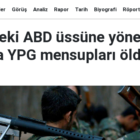
ler
Görüş
Analiz
Rapor
Tarih
Biyografi
Röport
deki ABD üssüne yöne
da YPG mensupları öl