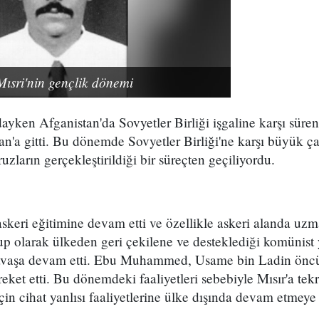
sri'nin gençlik dönemi
ayken Afganistan'da Sovyetler Birliği işgaline karşı süre
an'a gitti. Bu dönemde Sovyetler Birliği'ne karşı büyük ça
uzların gerçekleştirildiği bir süreçten geçiliyordu.
askeri eğitimine devam etti ve özellikle askeri alanda uz
up olarak ülkeden geri çekilene ve desteklediği komünist
savaşa devam etti. Ebu Muhammed, Usame bin Ladin önc
areket etti. Bu dönemdeki faaliyetleri sebebiyle Mısır'a te
 cihat yanlısı faaliyetlerine ülke dışında devam etmeye 