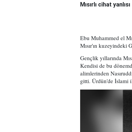
Mısırlı cihat yanlı
Ebu Muhammed el Mısr
Mısır'ın kuzeyindeki G
Gençlik yıllarında Mısı
Kendisi de bu dönemd
alimlerinden Nasıruddi
gitti. Ürdün'de İslami 