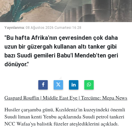
Yayınlanma:
08 Ağustos 2026 Cumartesi 16:28
"Bu hafta Afrika'nın çevresinden çok daha
uzun bir güzergah kullanan altı tanker gibi
bazı Suudi gemileri Babu'l Mendeb'ten geri
dönüyor."
Gaspard Rouffin | Middle East Eye | Tercüme: Mepa News
Husiler çarşamba günü, Kızıldeniz'in kuzeyindeki önemli
Suudi liman kenti Yenbu açıklarında Suudi petrol tankeri
NCC Wafaa'ya balistik füzeler ateşlediklerini açıkladı.