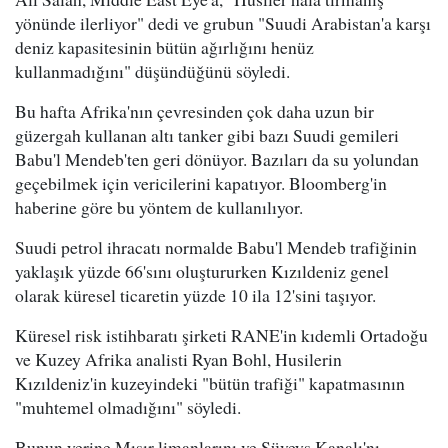
yönünde ilerliyor" dedi ve grubun "Suudi Arabistan'a karşı
deniz kapasitesinin bütün ağırlığını henüz
kullanmadığını" düşündüğünü söyledi.
Bu hafta Afrika'nın çevresinden çok daha uzun bir
güzergah kullanan altı tanker gibi bazı Suudi gemileri
Babu'l Mendeb'ten geri dönüyor. Bazıları da su yolundan
geçebilmek için vericilerini kapatıyor. Bloomberg'in
haberine göre bu yöntem de kullanılıyor.
Suudi petrol ihracatı normalde Babu'l Mendeb trafiğinin
yaklaşık yüzde 66'sını oluştururken Kızıldeniz genel
olarak küresel ticaretin yüzde 10 ila 12'sini taşıyor.
Küresel risk istihbaratı şirketi RANE'in kıdemli Ortadoğu
ve Kuzey Afrika analisti Ryan Bohl, Husilerin
Kızıldeniz'in kuzeyindeki "bütün trafiği" kapatmasının
"muhtemel olmadığını" söyledi.
Bunun yerine Mısır limanlarını ve Süveyş Kanalı'nı