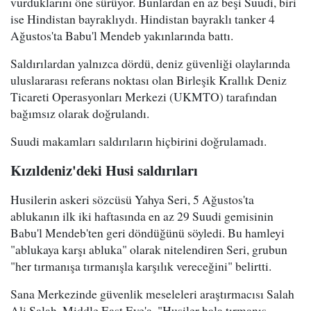
vurduklarını öne sürüyor. Bunlardan en az beşi Suudi, biri
ise Hindistan bayraklıydı. Hindistan bayraklı tanker 4
Ağustos'ta Babu'l Mendeb yakınlarında battı.
Saldırılardan yalnızca dördü, deniz güvenliği olaylarında
uluslararası referans noktası olan Birleşik Krallık Deniz
Ticareti Operasyonları Merkezi (UKMTO) tarafından
bağımsız olarak doğrulandı.
Suudi makamları saldırıların hiçbirini doğrulamadı.
Kızıldeniz'deki Husi saldırıları
Husilerin askeri sözcüsü Yahya Seri, 5 Ağustos'ta
ablukanın ilk iki haftasında en az 29 Suudi gemisinin
Babu'l Mendeb'ten geri döndüğünü söyledi. Bu hamleyi
"ablukaya karşı abluka" olarak nitelendiren Seri, grubun
"her tırmanışa tırmanışla karşılık vereceğini" belirtti.
Sana Merkezinde güvenlik meseleleri araştırmacısı Salah
Ali Salah, Middle East Eye'a, "Husiler hala tırmanış