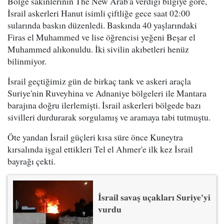
Bölge sakinlerinin The New Arab'a verdiği bilgiye göre,
İsrail askerleri Hanut isimli çiftliğe gece saat 02:00
sularında baskın düzenledi. Baskında 40 yaşlarındaki
Firas el Muhammed ve lise öğrencisi yeğeni Beşar el
Muhammed alıkonuldu. İki sivilin akıbetleri henüz
bilinmiyor.
İsrail geçtiğimiz gün de birkaç tank ve askeri araçla
Suriye'nin Ruveyhina ve Adnaniye bölgeleri ile Mantara
barajına doğru ilerlemişti. İsrail askerleri bölgede bazı
sivilleri durdurarak sorgulamış ve aramaya tabi tutmuştu.
Öte yandan İsrail güçleri kısa süre önce Kuneytra
kırsalında işgal ettikleri Tel el Ahmer'e ilk kez İsrail
bayrağı çekti.
İsrail savaş uçakları Suriye'yi
vurdu