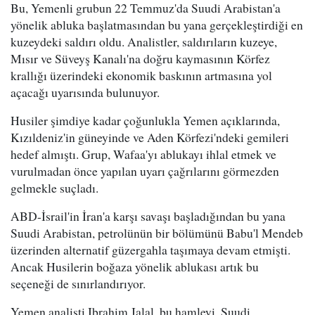
Bu, Yemenli grubun 22 Temmuz'da Suudi Arabistan'a
yönelik abluka başlatmasından bu yana gerçekleştirdiği en
kuzeydeki saldırı oldu. Analistler, saldırıların kuzeye,
Mısır ve Süveyş Kanalı'na doğru kaymasının Körfez
krallığı üzerindeki ekonomik baskının artmasına yol
açacağı uyarısında bulunuyor.
Husiler şimdiye kadar çoğunlukla Yemen açıklarında,
Kızıldeniz'in güneyinde ve Aden Körfezi'ndeki gemileri
hedef almıştı. Grup, Wafaa'yı ablukayı ihlal etmek ve
vurulmadan önce yapılan uyarı çağrılarını görmezden
gelmekle suçladı.
ABD-İsrail'in İran'a karşı savaşı başladığından bu yana
Suudi Arabistan, petrolünün bir bölümünü Babu'l Mendeb
üzerinden alternatif güzergahla taşımaya devam etmişti.
Ancak Husilerin boğaza yönelik ablukası artık bu
seçeneği de sınırlandırıyor.
Yemen analisti Ibrahim Jalal, bu hamleyi, Suudi