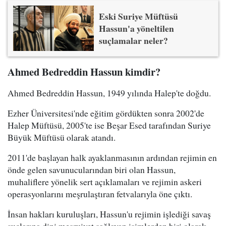
Eski Suriye Müftüsü
Hassun'a yöneltilen
suçlamalar neler?
Ahmed Bedreddin Hassun kimdir?
Ahmed Bedreddin Hassun, 1949 yılında Halep'te doğdu.
Ezher Üniversitesi'nde eğitim gördükten sonra 2002'de
Halep Müftüsü, 2005'te ise Beşar Esed tarafından Suriye
Büyük Müftüsü olarak atandı.
2011'de başlayan halk ayaklanmasının ardından rejimin en
önde gelen savunucularından biri olan Hassun,
muhaliflere yönelik sert açıklamaları ve rejimin askeri
operasyonlarını meşrulaştıran fetvalarıyla öne çıktı.
İnsan hakları kuruluşları, Hassun'u rejimin işlediği savaş
suçlarına dini meşruiyet sağlayan isimlerden biri olarak