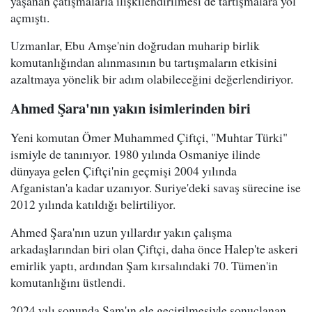
yaşanan çatışmalarla ilişkilendirilmesi de tartışmalara yol
açmıştı.
Uzmanlar, Ebu Amşe'nin doğrudan muharip birlik
komutanlığından alınmasının bu tartışmaların etkisini
azaltmaya yönelik bir adım olabileceğini değerlendiriyor.
Ahmed Şara'nın yakın isimlerinden biri
Yeni komutan Ömer Muhammed Çiftçi, "Muhtar Türki"
ismiyle de tanınıyor. 1980 yılında Osmaniye ilinde
dünyaya gelen Çiftçi'nin geçmişi 2004 yılında
Afganistan'a kadar uzanıyor. Suriye'deki savaş sürecine ise
2012 yılında katıldığı belirtiliyor.
Ahmed Şara'nın uzun yıllardır yakın çalışma
arkadaşlarından biri olan Çiftçi, daha önce Halep'te askeri
emirlik yaptı, ardından Şam kırsalındaki 70. Tümen'in
komutanlığını üstlendi.
2024 yılı sonunda Şam'ın ele geçirilmesiyle sonuçlanan