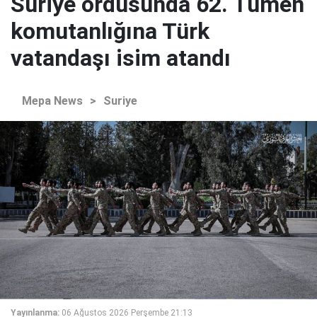
Suriye ordusunda 62. Tümen
komutanlığına Türk
vatandaşı isim atandı
Mepa News
>
Suriye
Yayınlanma:
06 Ağustos 2026 Perşembe 21:13