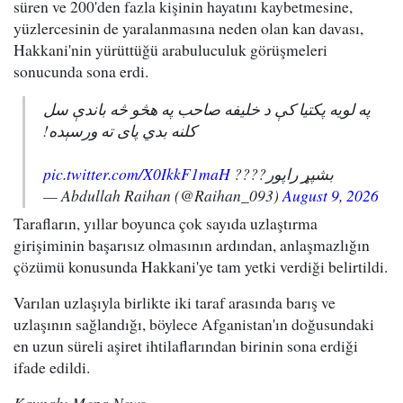
süren ve 200'den fazla kişinin hayatını kaybetmesine,
yüzlercesinin de yaralanmasına neden olan kan davası,
Hakkani'nin yürüttüğü arabuluculuk görüşmeleri
sonucunda sona erdi.
په لویه پکتیا کې د خلیفه صاحب په هڅو څه باندې سل
کلنه بدي پای ته ورسېده!
pic.twitter.com/X0IkkF1maH
بشپړ راپور????
— Abdullah Raihan (@Raihan_093)
August 9, 2026
Tarafların, yıllar boyunca çok sayıda uzlaştırma
girişiminin başarısız olmasının ardından, anlaşmazlığın
çözümü konusunda Hakkani'ye tam yetki verdiği belirtildi.
Varılan uzlaşıyla birlikte iki taraf arasında barış ve
uzlaşının sağlandığı, böylece Afganistan'ın doğusundaki
en uzun süreli aşiret ihtilaflarından birinin sona erdiği
ifade edildi.
Kaynak: Mepa News