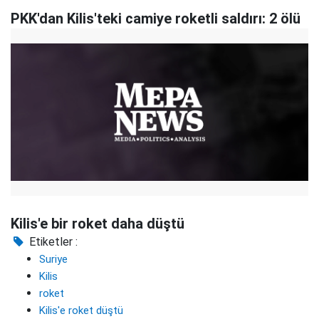
PKK'dan Kilis'teki camiye roketli saldırı: 2 ölü
Kilis'e bir roket daha düştü
Etiketler :
Suriye
Kilis
roket
Kilis'e roket düştü