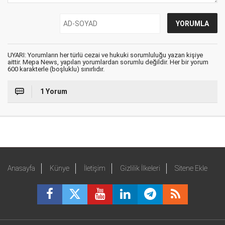
UYARI: Yorumların her türlü cezai ve hukuki sorumluluğu yazan kişiye
aittir. Mepa News, yapılan yorumlardan sorumlu değildir. Her bir yorum
600 karakterle (boşluklu) sınırlıdır.
1 Yorum
Anasayfa
Künye
İletişim
Gizlilik İlkeleri
Sitene Ekle