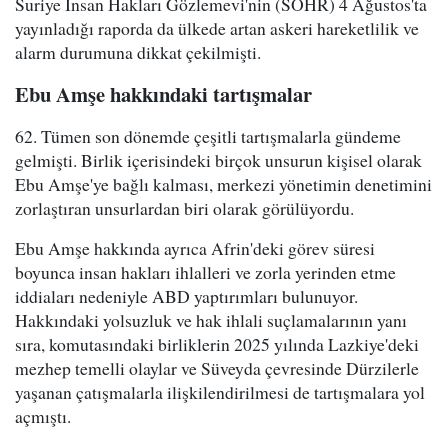
Suriye İnsan Hakları Gözlemevi'nin (SOHR) 4 Ağustos'ta
yayınladığı raporda da ülkede artan askeri hareketlilik ve
alarm durumuna dikkat çekilmişti.
Ebu Amşe hakkındaki tartışmalar
62. Tümen son dönemde çeşitli tartışmalarla gündeme
gelmişti. Birlik içerisindeki birçok unsurun kişisel olarak
Ebu Amşe'ye bağlı kalması, merkezi yönetimin denetimini
zorlaştıran unsurlardan biri olarak görülüyordu.
Ebu Amşe hakkında ayrıca Afrin'deki görev süresi
boyunca insan hakları ihlalleri ve zorla yerinden etme
iddiaları nedeniyle ABD yaptırımları bulunuyor.
Hakkındaki yolsuzluk ve hak ihlali suçlamalarının yanı
sıra, komutasındaki birliklerin 2025 yılında Lazkiye'deki
mezhep temelli olaylar ve Süveyda çevresinde Dürzilerle
yaşanan çatışmalarla ilişkilendirilmesi de tartışmalara yol
açmıştı.