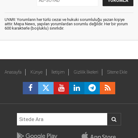
UYARI: Yorumların her türlü cezai ve hukuki sorumluluğu yazan kişiye
aittir. Mepa News, yapılan yorumlardan sorumlu değildir. Her bir yorum
600 karakterle (boşluklu) sınırlıdır.
Anasayfa
Künye
İletişim
Gizlilik İlkeleri
Sitene Ekle