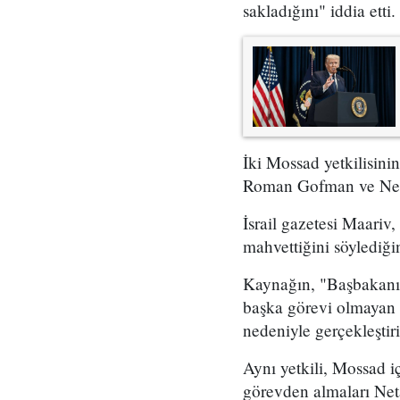
sakladığını" iddia etti.
İki Mossad yetkilisini
Roman Gofman ve Netan
İsrail gazetesi Maariv,
mahvettiğini söylediğin
Kaynağın, "Başbakanın 
başka görevi olmayan 
nedeniyle gerçekleştir
Aynı yetkili, Mossad i
görevden almaları Neta