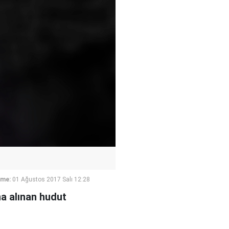
eme:
01 Ağustos 2017 Salı 12:28
ına alınan hudut