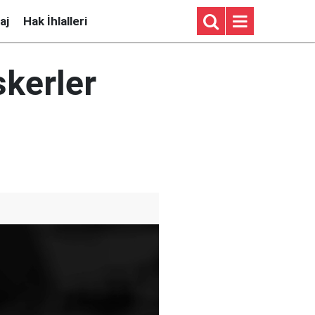
aj
Hak İhlalleri
skerler