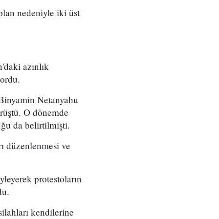
 plan nedeniyle iki üst
'daki azınlık
yordu.
ı Binyamin Netanyahu
örüştü. O dönemde
u da belirtilmişti.
arı düzenlenmesi ve
yleyerek protestoların
du.
ilahları kendilerine