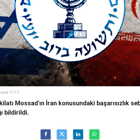
Cuma 17:17
şkilatı Mossad'ın İran konusundaki başarısızlık se
bildirildi.