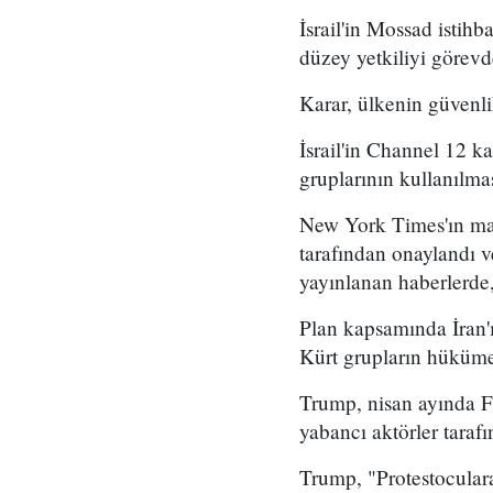
İsrail'in Mossad istihb
düzey yetkiliyi görevd
Karar, ülkenin güvenli
İsrail'in Channel 12 k
gruplarının kullanılma
New York Times'ın mar
tarafından onaylandı
yayınlanan haberlerde,
Plan kapsamında İran'ı
Kürt grupların hükümet
Trump, nisan ayında Fo
yabancı aktörler taraf
Trump, "Protestoculara