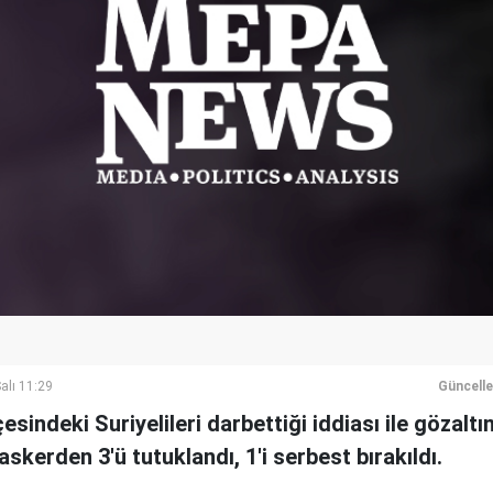
alı 11:29
Güncell
çesindeki Suriyelileri darbettiği iddiası ile gözalt
 askerden 3'ü tutuklandı, 1'i serbest bırakıldı.