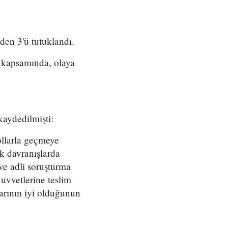
rden 3'ü tutuklandı.
a kapsamında, olaya
 kaydedilmişti:
ollarla geçmeye
k davranışlarda
 ve adli soruşturma
kuvvetlerine teslim
larının iyi olduğunun