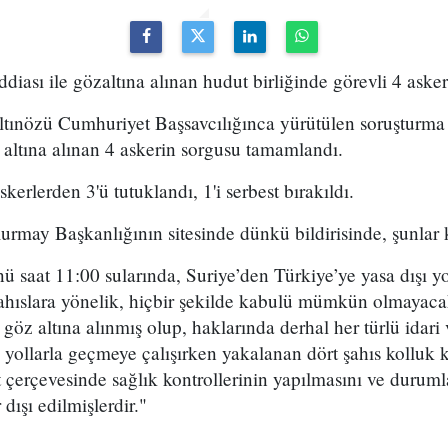
 iddiası ile gözaltına alınan hudut birliğinde görevli 4 aske
Altınözü Cumhuriyet Başsavcılığınca yürütülen soruşturm
öz altına alınan 4 askerin sorgusu tamamlandı.
kerlerden 3'ü tutuklandı, 1'i serbest bırakıldı.
urmay Başkanlığının sitesinde dünkü bildirisinde, şunlar
saat 11:00 sularında, Suriye’den Türkiye’ye yasa dışı y
şahıslara yönelik, hiçbir şekilde kabulü mümkün olmayaca
 göz altına alınmış olup, haklarında derhal her türlü idari
şı yollarla geçmeye çalışırken yakalanan dört şahıs kolluk 
 çerçevesinde sağlık kontrollerinin yapılmasını ve durum
 dışı edilmişlerdir."