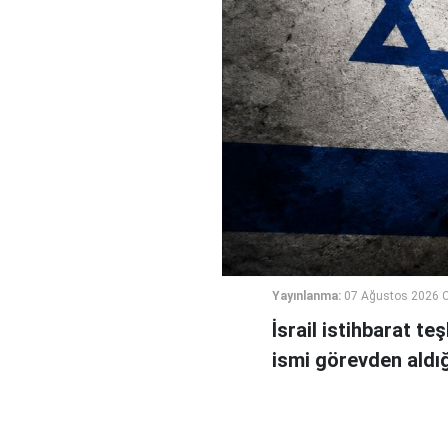
Yayınlanma:
07 Ağustos 2026 
İsrail istihbarat te
ismi görevden aldığı 