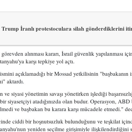
Trump İranlı protestoculara silah gönderdiklerini itir
n görevden alınması kararı, İsrail güvenlik yapılanması i
yahu'ya karşı tepkiye yol açtı.
 ismini açıklamadığı bir Mossad yetkilisinin "başbakanın is
i" aktardı.
ve siyasi yönetimin savaşı yönetirken işlediği başarısızl
bir siyasetçiyi atadığınızda olan budur. Operasyon, ABD 
ilmedi ve başbakan bu karara karşı mücadele etmedi." dedi
çinde ciddi bir hoşnutsuzluk bulunduğunu ve teşkilat içind
nyahu'nun yeniden seçilme girişimiyle ilişkilendirdiğini s