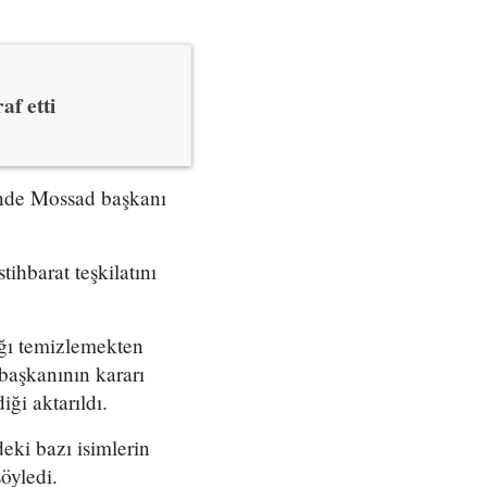
af etti
çinde Mossad başkanı
tihbarat teşkilatını
ığı temizlemekten
başkanının kararı
ği aktarıldı.
eki bazı isimlerin
öyledi.