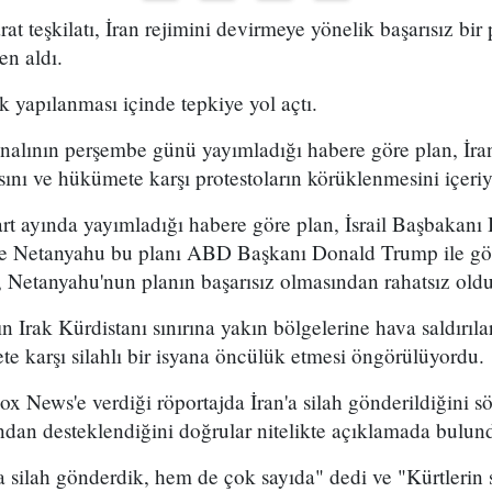
arat teşkilatı, İran rejimini devirmeye yönelik başarısız bir
en aldı.
k yapılanması içinde tepkiye yol açtı.
analının perşembe günü yayımladığı habere göre plan, İran
sını ve hükümete karşı protestoların körüklenmesini içeri
t ayında yayımladığı habere göre plan, İsrail Başbakan
 ve Netanyahu bu planı ABD Başkanı Donald Trump ile g
 Netanyahu'nun planın başarısız olmasından rahatsız olduğ
n Irak Kürdistanı sınırına yakın bölgelerine hava saldırıl
e karşı silahlı bir isyana öncülük etmesi öngörülüyordu.
x News'e verdiği röportajda İran'a silah gönderildiğini sö
ından desteklendiğini doğrular nitelikte açıklamada bulun
 silah gönderdik, hem de çok sayıda" dedi ve "Kürtlerin s