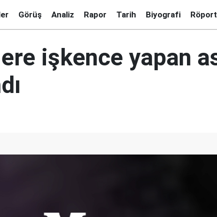
ler
Görüş
Analiz
Rapor
Tarih
Biyografi
Röport
lere işkence yapan a
dı