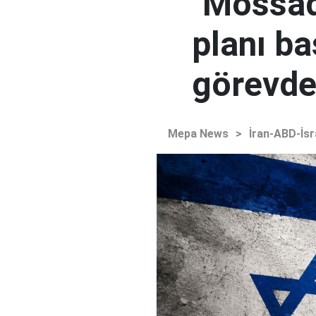
"Mossad'
planı ba
görevden
Mepa News
>
İran-ABD-İsr