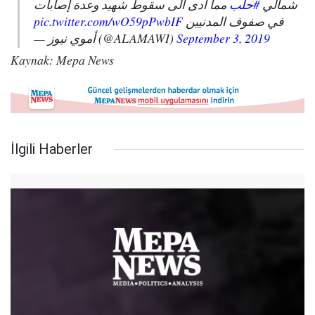
شمالي
#حلب
مما ادى الى سقوط شهيد وعدة إصابات
pic.twitter.com/wO59pPwbIF
في صفوف المدنيين
— أموي نيوز (@ALAMAWI)
September 3, 2019
Kaynak: Mepa News
İlgili Haberler