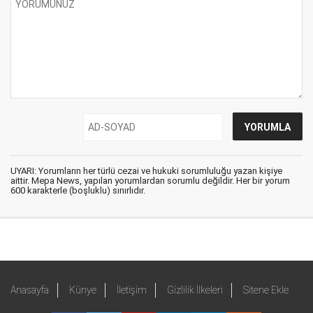
UYARI: Yorumların her türlü cezai ve hukuki sorumluluğu yazan kişiye
aittir. Mepa News, yapılan yorumlardan sorumlu değildir. Her bir yorum
600 karakterle (boşluklu) sınırlıdır.
Anasayfa
Künye
İletişim
Gizlilik İlkeleri
Sitene Ekle