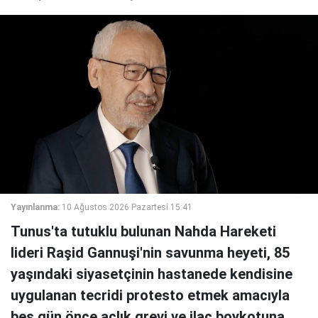
Yayınlanma:
10 Ağustos 2026 Pazartesi 15:41
Tunus'ta tutuklu bulunan Nahda Hareketi
lideri Raşid Gannuşi'nin savunma heyeti, 85
yaşındaki siyasetçinin hastanede kendisine
uygulanan tecridi protesto etmek amacıyla
beş gün önce açlık grevi ve ilaç boykotuna