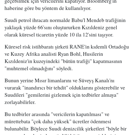
geçebilmek için vericilerini kapatıyor. Bloomberg'in
haberine göre bu yöntem de kullanılıyor.
Suudi petrol ihracatı normalde Babu'l Mendeb trafiğinin
yaklaşık yüzde 66'sını oluştururken Kızıldeniz genel
olarak küresel ticaretin yüzde 10 ila 12'sini taşıyor.
Küresel risk istihbaratı şirketi RANE'in kıdemli Ortadoğu
ve Kuzey Afrika analisti Ryan Bohl, Husilerin
Kızıldeniz'in kuzeyindeki "bütün trafiği" kapatmasının
"muhtemel olmadığını" söyledi.
Bunun yerine Mısır limanlarını ve Süveyş Kanalı'nı
vurarak "inandırıcı bir tehdit" olduklarını gösterebilir ve
Suudileri "gemilerini gizlemek için tedbirler almaya"
zorlayabilirler.
Bu tedbirler arasında "vericilerin kapatılması" ve
mürettebata "çok daha yüksek" ücretler ödenmesi
bulunabilir. Böylece Suudi denizcilik şirketleri "böyle bir