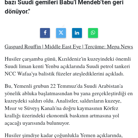
bazı Suudi gemileri Babu'l Mendeb'ten geri
dönüyor."
Gaspard Rouffin | Middle East Eye | Tercüme: Mepa News
Husiler çarşamba günü, Kızıldeniz'in kuzeyindeki önemli
Suudi liman kenti Yenbu açıklarında Suudi petrol tankeri
NCC Wafaa'ya balistik füzeler ateşlediklerini açıkladı.
Bu, Yemenli grubun 22 Temmuz'da Suudi Arabistan'a
yönelik abluka başlatmasından bu yana gerçekleştirdiği en
kuzeydeki saldırı oldu. Analistler, saldırıların kuzeye,
Mısır ve Süveyş Kanalı'na doğru kaymasının Körfez
krallığı üzerindeki ekonomik baskının artmasına yol
açacağı uyarısında bulunuyor.
Husiler şimdiye kadar çoğunlukla Yemen açıklarında,