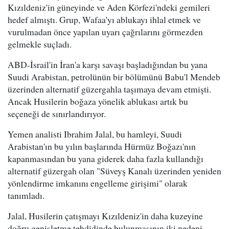
Kızıldeniz'in güneyinde ve Aden Körfezi'ndeki gemileri
hedef almıştı. Grup, Wafaa'yı ablukayı ihlal etmek ve
vurulmadan önce yapılan uyarı çağrılarını görmezden
gelmekle suçladı.
ABD-İsrail'in İran'a karşı savaşı başladığından bu yana
Suudi Arabistan, petrolünün bir bölümünü Babu'l Mendeb
üzerinden alternatif güzergahla taşımaya devam etmişti.
Ancak Husilerin boğaza yönelik ablukası artık bu
seçeneği de sınırlandırıyor.
Yemen analisti Ibrahim Jalal, bu hamleyi, Suudi
Arabistan'ın bu yılın başlarında Hürmüz Boğazı'nın
kapanmasından bu yana giderek daha fazla kullandığı
alternatif güzergah olan "Süveyş Kanalı üzerinden yeniden
yönlendirme imkanını engelleme girişimi" olarak
tanımladı.
Jalal, Husilerin çatışmayı Kızıldeniz'in daha kuzeyine
doğru genişletme tehdidinde bulunmasının iki nedeni