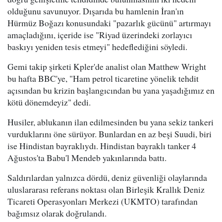
olduğunu savunuyor. Dışarıda bu hamlenin İran'ın
Hürmüz Boğazı konusundaki "pazarlık gücünü" artırmayı
amaçladığını, içeride ise "Riyad üzerindeki zorlayıcı
baskıyı yeniden tesis etmeyi" hedeflediğini söyledi.
Gemi takip şirketi Kpler'de analist olan Matthew Wright
bu hafta BBC'ye, "Ham petrol ticaretine yönelik tehdit
açısından bu krizin başlangıcından bu yana yaşadığımız en
kötü dönemdeyiz" dedi.
Husiler, ablukanın ilan edilmesinden bu yana sekiz tankeri
vurduklarını öne sürüyor. Bunlardan en az beşi Suudi, biri
ise Hindistan bayraklıydı. Hindistan bayraklı tanker 4
Ağustos'ta Babu'l Mendeb yakınlarında battı.
Saldırılardan yalnızca dördü, deniz güvenliği olaylarında
uluslararası referans noktası olan Birleşik Krallık Deniz
Ticareti Operasyonları Merkezi (UKMTO) tarafından
bağımsız olarak doğrulandı.