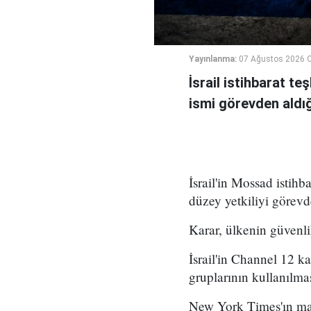
Yayınlanma:
07 Ağustos 2026 
İsrail istihbarat te
ismi görevden aldığı 
İsrail'in Mossad istihb
düzey yetkiliyi görevd
Karar, ülkenin güvenli
İsrail'in Channel 12 k
gruplarının kullanılma
New York Times'ın mar