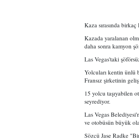
Kaza sırasında birkaç k
Kazada yaralanan olma
daha sonra kamyon şöf
Las Vegas'taki şöförsüz
Yolcuları kentin ünlü 
Fransız şirketinin geliş
15 yolcu taşıyabilen o
seyrediyor.
Las Vegas Belediyesi'
ve otobüsün büyük olası
Sözcü Jase Radke "Bir