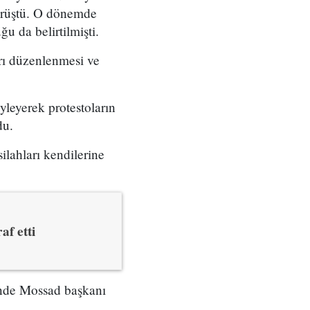
örüştü. O dönemde
u da belirtilmişti.
arı düzenlenmesi ve
yleyerek protestoların
du.
ilahları kendilerine
af etti
çinde Mossad başkanı