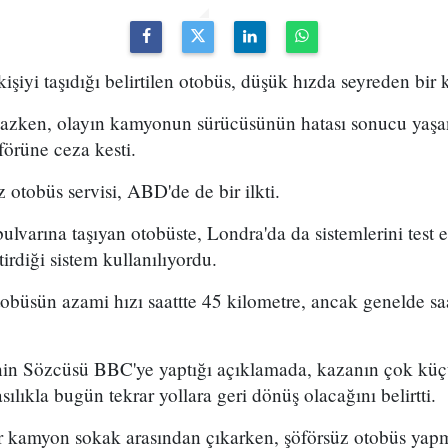
işiyi taşıdığı belirtilen otobüs, düşük hızda seyreden bir 
zken, olayın kamyonun sürücüsünün hatası sonucu yaşan
örüne ceza kesti.
 otobüs servisi, ABD'de de bir ilkti.
bulvarına taşıyan otobüste, Londra'da da sistemlerini test 
tirdiği sistem kullanılıyordu.
tobüsün azami hızı saattte 45 kilometre, ancak genelde sa
nin Sözcüsü BBC'ye yaptığı açıklamada, kazanın çok küç
lıkla bugün tekrar yollara geri dönüş olacağını belirtti.
 kamyon sokak arasından çıkarken, şöförsüz otobüs yapm