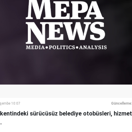
rşembe 10:07
Güncelleme:
kentindeki sürücüsüz belediye otobüsleri, hizmett
.