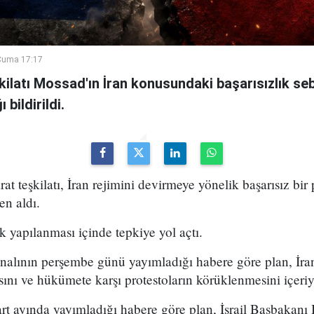
Cuma 17:17
şkilatı Mossad'ın İran konusundaki başarısızlık se
bildirildi.
arat teşkilatı, İran rejimini devirmeye yönelik başarısız bir
en aldı.
k yapılanması içinde tepkiye yol açtı.
analının perşembe günü yayımladığı habere göre plan, İran
sını ve hükümete karşı protestoların körüklenmesini içeri
t ayında yayımladığı habere göre plan, İsrail Başbakan