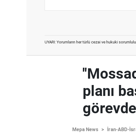
UYARI: Yorumların her türlü cezai ve hukuki sorumlulu
"Mossad'
planı ba
görevden
Mepa News
>
İran-ABD-İsr