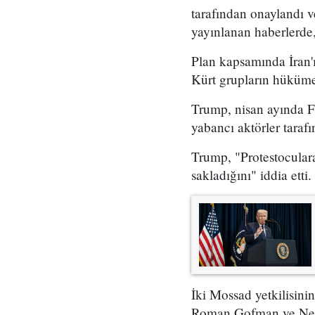
tarafından onaylandı
yayınlanan haberlerde,
Plan kapsamında İran'ı
Kürt grupların hükümet
Trump, nisan ayında Fo
yabancı aktörler taraf
Trump, "Protestoculara
sakladığını" iddia etti.
İki Mossad yetkilisini
Roman Gofman ve Netan