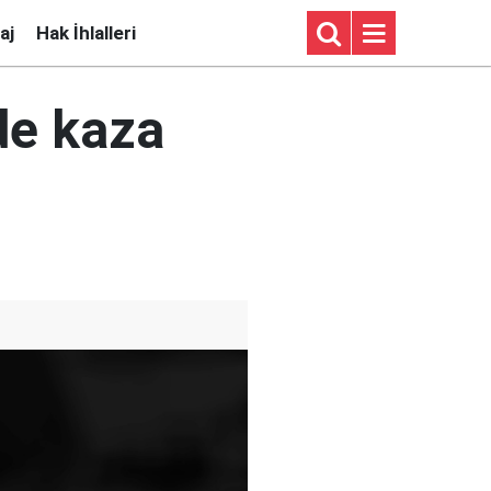
aj
Hak İhlalleri
de kaza