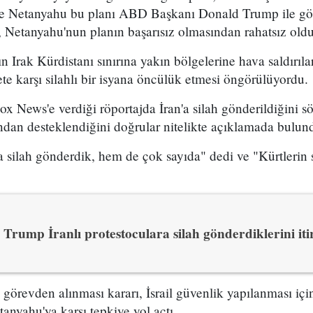
 ve Netanyahu bu planı ABD Başkanı Donald Trump ile g
 Netanyahu'nun planın başarısız olmasından rahatsız olduğ
n Irak Kürdistanı sınırına yakın bölgelerine hava saldırıl
e karşı silahlı bir isyana öncülük etmesi öngörülüyordu.
x News'e verdiği röportajda İran'a silah gönderildiğini sö
ından desteklendiğini doğrular nitelikte açıklamada bulun
 silah gönderdik, hem de çok sayıda" dedi ve "Kürtlerin s
Trump İranlı protestoculara silah gönderdiklerini itir
n görevden alınması kararı, İsrail güvenlik yapılanması i
yahu'ya karşı tepkiye yol açtı.