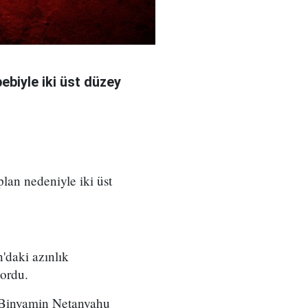
bebiyle iki üst düzey
 plan nedeniyle iki üst
'daki azınlık
yordu.
ı Binyamin Netanyahu