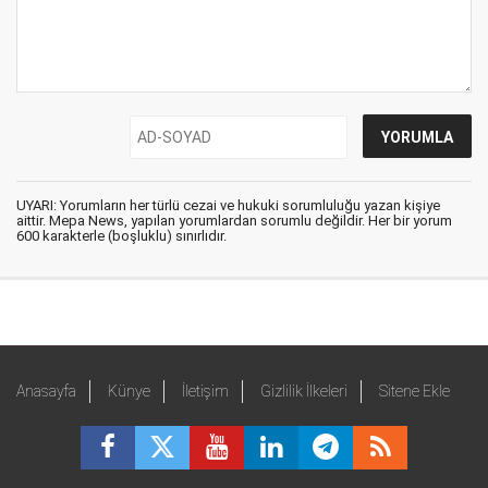
UYARI: Yorumların her türlü cezai ve hukuki sorumluluğu yazan kişiye
aittir. Mepa News, yapılan yorumlardan sorumlu değildir. Her bir yorum
600 karakterle (boşluklu) sınırlıdır.
Anasayfa
Künye
İletişim
Gizlilik İlkeleri
Sitene Ekle