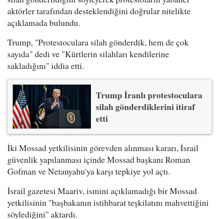
aktörler tarafından desteklendiğini doğrular nitelikte
açıklamada bulundu.
Trump, "Protestoculara silah gönderdik, hem de çok
sayıda" dedi ve "Kürtlerin silahları kendilerine
sakladığını" iddia etti.
Trump İranlı protestoculara
silah gönderdiklerini itiraf
etti
İki Mossad yetkilisinin görevden alınması kararı, İsrail
güvenlik yapılanması içinde Mossad başkanı Roman
Gofman ve Netanyahu'ya karşı tepkiye yol açtı.
İsrail gazetesi Maariv, ismini açıklamadığı bir Mossad
yetkilisinin "başbakanın istihbarat teşkilatını mahvettiğini
söylediğini" aktardı.