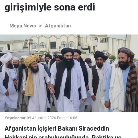
girişimiyle sona erdi
Mepa News
>
Afganistan
Yayınlanma:
09 Ağustos 2026 Pazar 16:06
Afganistan İçişleri Bakanı Siraceddin
Hakkani'nin arabuluculuğunda, Paktika ve