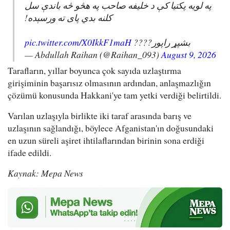
په لویه پکتیا کې د خلیفه صاحب په هڅو څه باندې سل
کلنه بدي پای ته ورسېده!
pic.twitter.com/X0IkkF1maH
بشپړ راپور????
— Abdullah Raihan (@Raihan_093)
August 9, 2026
Tarafların, yıllar boyunca çok sayıda uzlaştırma
girişiminin başarısız olmasının ardından, anlaşmazlığın
çözümü konusunda Hakkani'ye tam yetki verdiği belirtildi.
Varılan uzlaşıyla birlikte iki taraf arasında barış ve
uzlaşının sağlandığı, böylece Afganistan'ın doğusundaki
en uzun süreli aşiret ihtilaflarından birinin sona erdiği
ifade edildi.
Kaynak: Mepa News