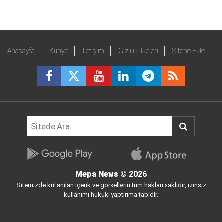
Anasayfa
Künye
İletişim
Gizlilik İlkeleri
Sitene Ekle
Mepa News
© 2026
Sitemizde kullanılan içerik ve görsellerin tüm hakları saklıdır, izinsiz
kullanımı hukuki yaptırıma tabidir.