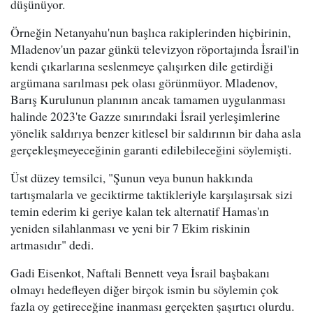
düşünüyor.
Örneğin Netanyahu'nun başlıca rakiplerinden hiçbirinin,
Mladenov'un pazar günkü televizyon röportajında İsrail'in
kendi çıkarlarına seslenmeye çalışırken dile getirdiği
argümana sarılması pek olası görünmüyor. Mladenov,
Barış Kurulunun planının ancak tamamen uygulanması
halinde 2023'te Gazze sınırındaki İsrail yerleşimlerine
yönelik saldırıya benzer kitlesel bir saldırının bir daha asla
gerçekleşmeyeceğinin garanti edilebileceğini söylemişti.
Üst düzey temsilci, "Şunun veya bunun hakkında
tartışmalarla ve geciktirme taktikleriyle karşılaşırsak sizi
temin ederim ki geriye kalan tek alternatif Hamas'ın
yeniden silahlanması ve yeni bir 7 Ekim riskinin
artmasıdır" dedi.
Gadi Eisenkot, Naftali Bennett veya İsrail başbakanı
olmayı hedefleyen diğer birçok ismin bu söylemin çok
fazla oy getireceğine inanması gerçekten şaşırtıcı olurdu.