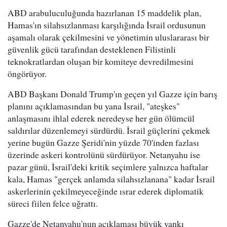
ABD arabuluculuğunda hazırlanan 15 maddelik plan,
Hamas'ın silahsızlanması karşılığında İsrail ordusunun
aşamalı olarak çekilmesini ve yönetimin uluslararası bir
güvenlik gücü tarafından desteklenen Filistinli
teknokratlardan oluşan bir komiteye devredilmesini
öngörüyor.
ABD Başkanı Donald Trump'ın geçen yıl Gazze için barış
planını açıklamasından bu yana İsrail, "ateşkes"
anlaşmasını ihlal ederek neredeyse her gün ölümcül
saldırılar düzenlemeyi sürdürdü. İsrail güçlerini çekmek
yerine bugün Gazze Şeridi'nin yüzde 70'inden fazlası
üzerinde askeri kontrolünü sürdürüyor. Netanyahu ise
pazar günü, İsrail'deki kritik seçimlere yalnızca haftalar
kala, Hamas "gerçek anlamda silahsızlanana" kadar İsrail
askerlerinin çekilmeyeceğinde ısrar ederek diplomatik
süreci fiilen felce uğrattı.
Gazze'de Netanyahu'nun açıklaması büyük yankı