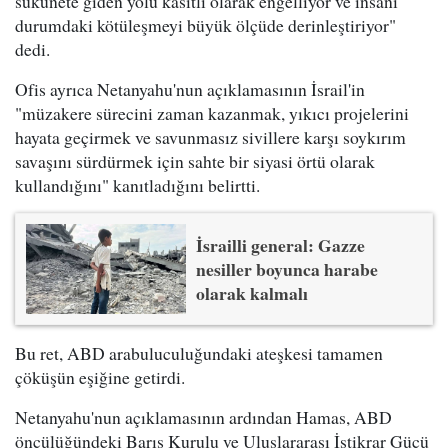
sükunete giden yolu kasıtlı olarak engelliyor ve insani
durumdaki kötüleşmeyi büyük ölçüde derinleştiriyor"
dedi.
Ofis ayrıca Netanyahu'nun açıklamasının İsrail'in
"müzakere sürecini zaman kazanmak, yıkıcı projelerini
hayata geçirmek ve savunmasız sivillere karşı soykırım
savaşını sürdürmek için sahte bir siyasi örtü olarak
kullandığını" kanıtladığını belirtti.
İsrailli general: Gazze
nesiller boyunca harabe
olarak kalmalı
Bu ret, ABD arabuluculuğundaki ateşkesi tamamen
çöküşün eşiğine getirdi.
Netanyahu'nun açıklamasının ardından Hamas, ABD
öncülüğündeki Barış Kurulu ve Uluslararası İstikrar Gücü