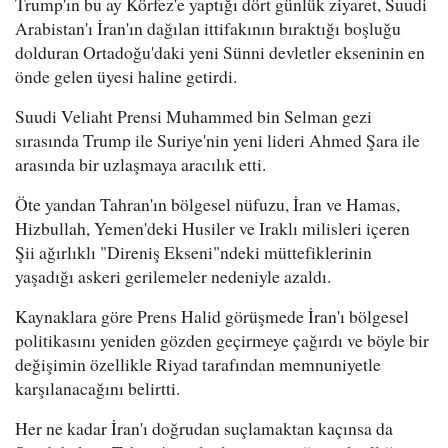
Trump'ın bu ay Körfez'e yaptığı dört günlük ziyaret, Suudi
Arabistan'ı İran'ın dağılan ittifakının bıraktığı boşluğu
dolduran Ortadoğu'daki yeni Sünni devletler ekseninin en
önde gelen üyesi haline getirdi.
Suudi Veliaht Prensi Muhammed bin Selman gezi
sırasında Trump ile Suriye'nin yeni lideri Ahmed Şara ile
arasında bir uzlaşmaya aracılık etti.
Öte yandan Tahran'ın bölgesel nüfuzu, İran ve Hamas,
Hizbullah, Yemen'deki Husiler ve Iraklı milisleri içeren
Şii ağırlıklı "Direniş Ekseni"ndeki müttefiklerinin
yaşadığı askeri gerilemeler nedeniyle azaldı.
Kaynaklara göre Prens Halid görüşmede İran'ı bölgesel
politikasını yeniden gözden geçirmeye çağırdı ve böyle bir
değişimin özellikle Riyad tarafından memnuniyetle
karşılanacağını belirtti.
Her ne kadar İran'ı doğrudan suçlamaktan kaçınsa da