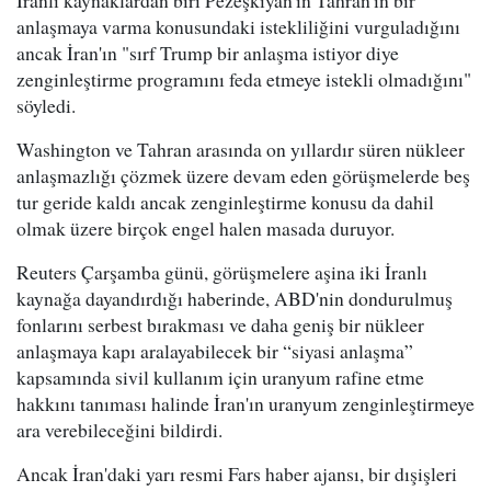
İranlı kaynaklardan biri Pezeşkiyan'ın Tahran'ın bir
anlaşmaya varma konusundaki istekliliğini vurguladığını
ancak İran'ın "sırf Trump bir anlaşma istiyor diye
zenginleştirme programını feda etmeye istekli olmadığını"
söyledi.
Washington ve Tahran arasında on yıllardır süren nükleer
anlaşmazlığı çözmek üzere devam eden görüşmelerde beş
tur geride kaldı ancak zenginleştirme konusu da dahil
olmak üzere birçok engel halen masada duruyor.
Reuters Çarşamba günü, görüşmelere aşina iki İranlı
kaynağa dayandırdığı haberinde, ABD'nin dondurulmuş
fonlarını serbest bırakması ve daha geniş bir nükleer
anlaşmaya kapı aralayabilecek bir “siyasi anlaşma”
kapsamında sivil kullanım için uranyum rafine etme
hakkını tanıması halinde İran'ın uranyum zenginleştirmeye
ara verebileceğini bildirdi.
Ancak İran'daki yarı resmi Fars haber ajansı, bir dışişleri