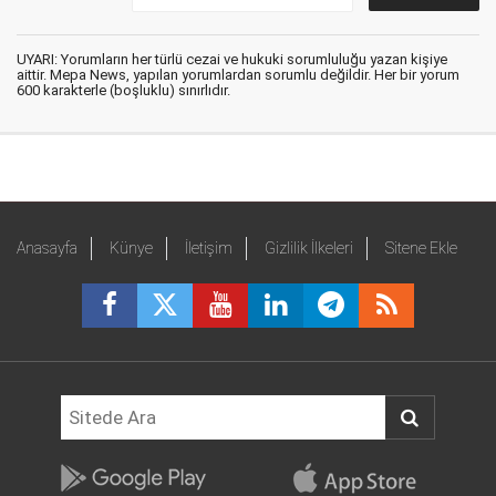
UYARI: Yorumların her türlü cezai ve hukuki sorumluluğu yazan kişiye
aittir. Mepa News, yapılan yorumlardan sorumlu değildir. Her bir yorum
600 karakterle (boşluklu) sınırlıdır.
Anasayfa
Künye
İletişim
Gizlilik İlkeleri
Sitene Ekle