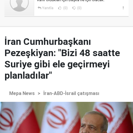
Yanıtla
(0)
(0)
İran Cumhurbaşkanı
Pezeşkiyan: "Bizi 48 saatte
Suriye gibi ele geçirmeyi
planladılar"
Mepa News
>
İran-ABD-İsrail çatışması