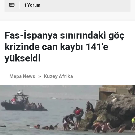
1 Yorum
Fas-İspanya sınırındaki göç
krizinde can kaybı 141'e
yükseldi
Mepa News
>
Kuzey Afrika