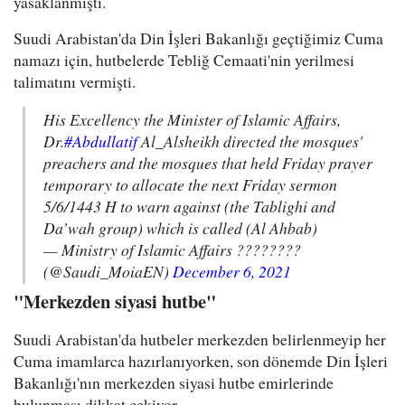
yasaklanmıştı.
Suudi Arabistan'da Din İşleri Bakanlığı geçtiğimiz Cuma
namazı için, hutbelerde Tebliğ Cemaati'nin yerilmesi
talimatını vermişti.
His Excellency the Minister of Islamic Affairs,
Dr.
#Abdullatif
Al_Alsheikh directed the mosques'
preachers and the mosques that held Friday prayer
temporary to allocate the next Friday sermon
5/6/1443 H to warn against (the Tablighi and
Da’wah group) which is called (Al Ahbab)
— Ministry of Islamic Affairs ????????
(@Saudi_MoiaEN)
December 6, 2021
"Merkezden siyasi hutbe"
Suudi Arabistan'da hutbeler merkezden belirlenmeyip her
Cuma imamlarca hazırlanıyorken, son dönemde Din İşleri
Bakanlığı'nın merkezden siyasi hutbe emirlerinde
bulunması dikkat çekiyor.