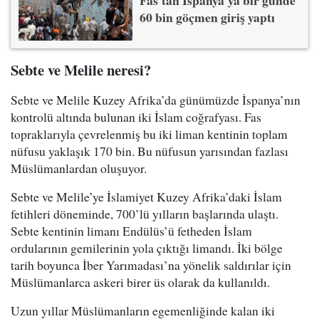
Fas'tan İspanya'ya bir günde
60 bin göçmen giriş yaptı
Sebte ve Melile neresi?
Sebte ve Melile Kuzey Afrika’da günümüzde İspanya’nın
kontrolü altında bulunan iki İslam coğrafyası. Fas
topraklarıyla çevrelenmiş bu iki liman kentinin toplam
nüfusu yaklaşık 170 bin. Bu nüfusun yarısından fazlası
Müslümanlardan oluşuyor.
Sebte ve Melile’ye İslamiyet Kuzey Afrika’daki İslam
fetihleri döneminde, 700’lü yılların başlarında ulaştı.
Sebte kentinin limanı Endülüs’ü fetheden İslam
ordularının gemilerinin yola çıktığı limandı. İki bölge
tarih boyunca İber Yarımadası’na yönelik saldırılar için
Müslümanlarca askeri birer üs olarak da kullanıldı.
Uzun yıllar Müslümanların egemenliğinde kalan iki