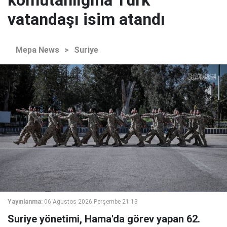
komutanlığına Türk
vatandaşı isim atandı
Mepa News
>
Suriye
Yayınlanma:
06 Ağustos 2026 Perşembe 21:13
Suriye yönetimi, Hama'da görev yapan 62.