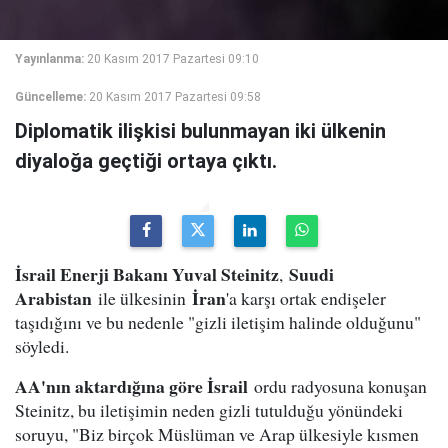
Yayınlanma:
20 Kasım 2017 Pazartesi 09:10
Güncelleme:
20 Kasım 2017 Pazartesi 09:58
Diplomatik ilişkisi bulunmayan iki ülkenin
diyaloğa geçtiği ortaya çıktı.
İsrail Enerji Bakanı Yuval Steinitz
Suudi
,
Arabistan
İran
ile ülkesinin
'a karşı ortak endişeler
taşıdığını ve bu nedenle "gizli iletişim halinde olduğunu"
söyledi.
AA'nın aktardığına göre İsrail
ordu radyosuna konuşan
Steinitz, bu iletişimin neden gizli tutulduğu yönündeki
soruyu, "Biz birçok Müslüman ve Arap ülkesiyle kısmen