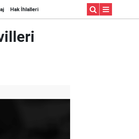
aj
Hak İhlalleri
illeri