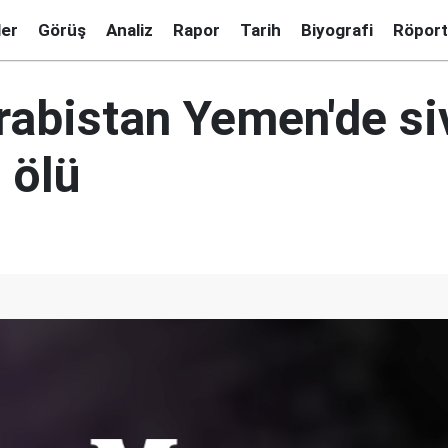
ler
Görüş
Analiz
Rapor
Tarih
Biyografi
Röport
abistan Yemen'de siv
 ölü