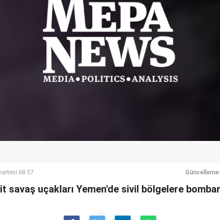
artesi 08:57
Güncelleme:
ait savaş uçakları Yemen'de sivil bölgelere bomba