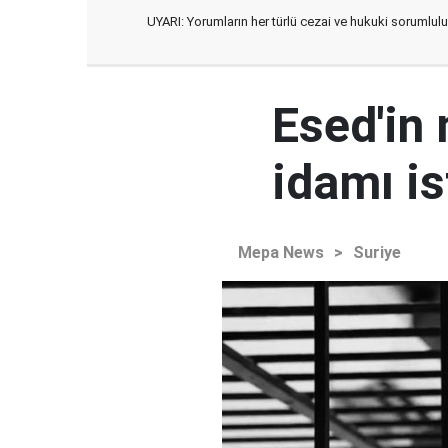
UYARI: Yorumların her türlü cezai ve hukuki sorumlulu
Esed'in
idamı is
Mepa News
>
Suriye