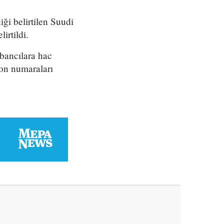
ği belirtilen Suudi
irtildi.
bancılara hac
fon numaraları