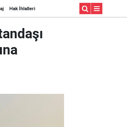
aj
Hak İhlalleri
tandaşı
ına