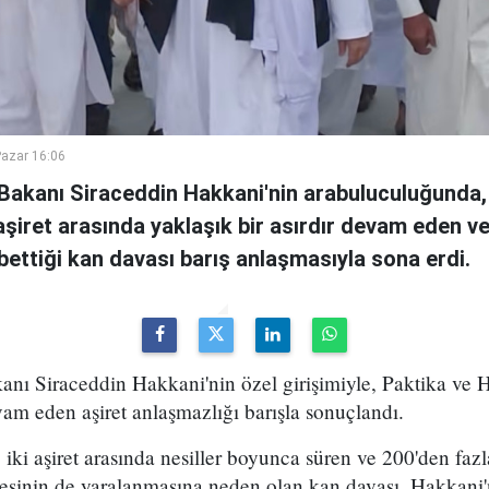
azar 16:06
i Bakanı Siraceddin Hakkani'nin arabuluculuğunda,
i aşiret arasında yaklaşık bir asırdır devam eden v
ybettiği kan davası barış anlaşmasıyla sona erdi.
kanı Siraceddin Hakkani'nin özel girişimiyle, Paktika ve H
vam eden aşiret anlaşmazlığı barışla sonuçlandı.
iki aşiret arasında nesiller boyunca süren ve 200'den fazl
esinin de yaralanmasına neden olan kan davası, Hakkani'