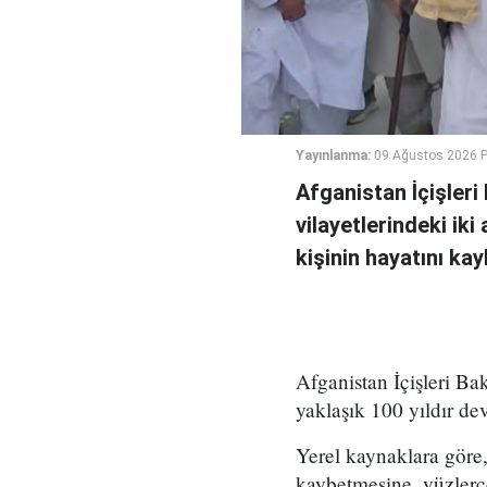
Yayınlanma:
09 Ağustos 2026 P
Afganistan İçişler
vilayetlerindeki ik
kişinin hayatını ka
Afganistan İçişleri Ba
yaklaşık 100 yıldır de
Yerel kaynaklara göre, 
kaybetmesine, yüzlerc