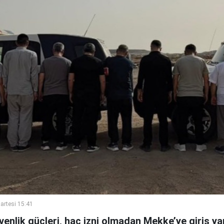
artesi 15:41
enlik güçleri, hac izni olmadan Mekke’ye giriş y