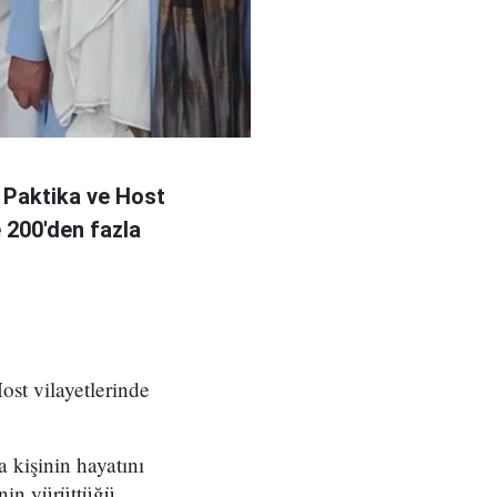
 Paktika ve Host
e 200'den fazla
ost vilayetlerinde
a kişinin hayatını
nin yürüttüğü