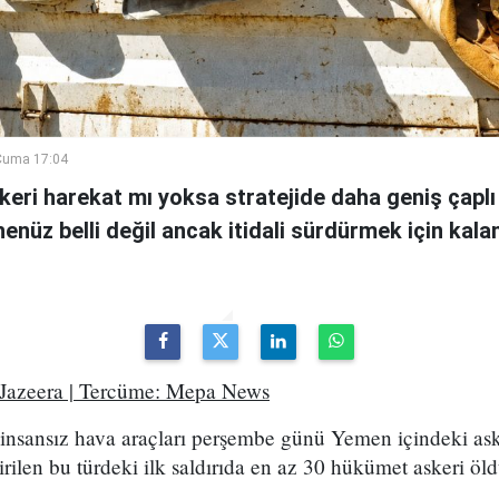
Cuma 17:04
askeri harekat mı yoksa stratejide daha geniş çaplı
enüz belli değil ancak itidali sürdürmek için kala
 Jazeera | Tercüme: Mepa News
e insansız hava araçları perşembe günü Yemen içindeki ask
irilen bu türdeki ilk saldırıda en az 30 hükümet askeri öld