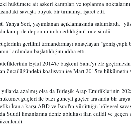
i hükümete ait askeri kampları ve toplanma noktalarını h
sındaki savaşta büyük bir tırmanışa işaret etti.
sü Yahya Seri, yayımlanan açıklamasında saldırılarda "yüz
da kamp ile deponun imha edildiğini" öne sürdü.
 güçlerinin gerilimi tırmandırmayı amaçlayan "geniş çaplı 
inin" ardından başlatıldığını iddia etti.
müttefiklerinin Eylül 2014'te başkent Sana'yı ele geçirmes
tan öncülüğündeki koalisyon ise Mart 2015'te hükümetin 
n yıllarda azalmış olsa da Birleşik Arap Emirliklerinin 20
hükümet güçleri ile bazı güneyli güçler arasında bir araya
efiki İran'a karşı ABD ve İsrail'in yürüttüğü bölgesel sa
da Suudi limanlarına deniz ablukası ilan edildi ve geçe
düzenlendi.