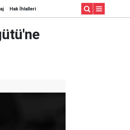
aj
Hak İhlalleri
gütü'ne