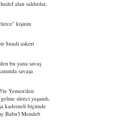
edef alan saldırılar,
lerce" kişinin
bir Suudi askeri
inden bu yana savaş
yanında savaşa
25'te Yemen'den
 gelme süreci yaşandı.
vaşa kademeli biçimde
n ay Babu'l Mendeb