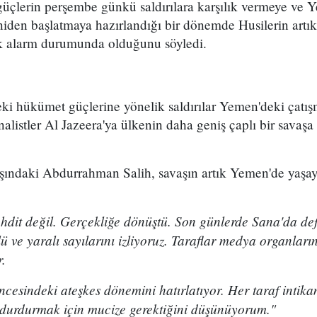
 güçlerin perşembe günkü saldırılara karşılık vermeye ve
iden başlatmaya hazırlandığı bir dönemde Husilerin artık 
k alarm durumunda olduğunu söyledi.
ki hükümet güçlerine yönelik saldırılar Yemen'deki çatı
alistler Al Jazeera'ya ülkenin daha geniş çaplı bir savaşa
şındaki Abdurrahman Salih, savaşın artık Yemen'de yaşay
tehdit değil. Gerçekliğe dönüştü. Son günlerde Sana'da de
 ve yaralı sayılarını izliyoruz. Taraflar medya organlar
r.
esindeki ateşkes dönemini hatırlatıyor. Her taraf intikam
ı durdurmak için mucize gerektiğini düşünüyorum."