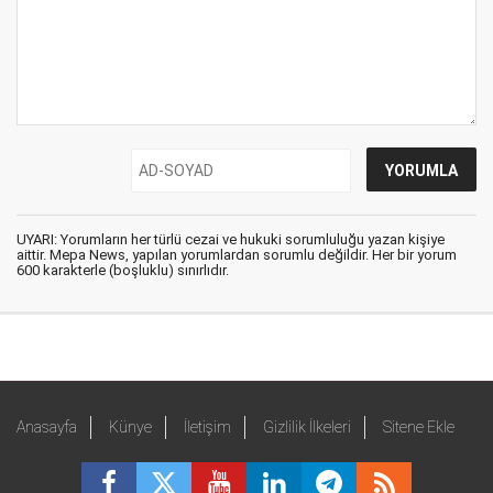
UYARI: Yorumların her türlü cezai ve hukuki sorumluluğu yazan kişiye
aittir. Mepa News, yapılan yorumlardan sorumlu değildir. Her bir yorum
600 karakterle (boşluklu) sınırlıdır.
Anasayfa
Künye
İletişim
Gizlilik İlkeleri
Sitene Ekle