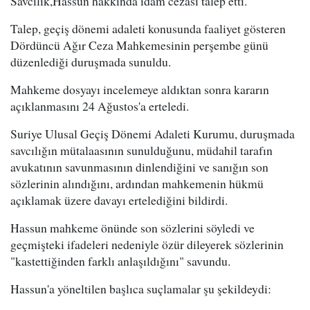
Savcılık,Hassun hakkında idam cezası talep etti.
Talep, geçiş dönemi adaleti konusunda faaliyet gösteren
Dördüncü Ağır Ceza Mahkemesinin perşembe günü
düzenlediği duruşmada sunuldu.
Mahkeme dosyayı incelemeye aldıktan sonra kararın
açıklanmasını 24 Ağustos'a erteledi.
Suriye Ulusal Geçiş Dönemi Adaleti Kurumu, duruşmada
savcılığın mütalaasının sunulduğunu, müdahil tarafın
avukatının savunmasının dinlendiğini ve sanığın son
sözlerinin alındığını, ardından mahkemenin hükmü
açıklamak üzere davayı ertelediğini bildirdi.
Hassun mahkeme önünde son sözlerini söyledi ve
geçmişteki ifadeleri nedeniyle özür dileyerek sözlerinin
"kastettiğinden farklı anlaşıldığını" savundu.
Hassun'a yöneltilen başlıca suçlamalar şu şekildeydi: