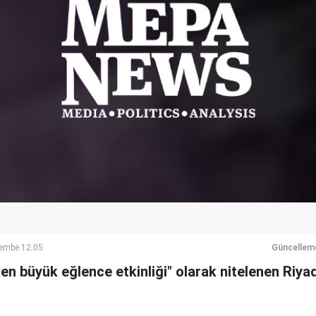
embe 12:05
Güncellem
 en büyük eğlence etkinliği" olarak nitelenen Ri