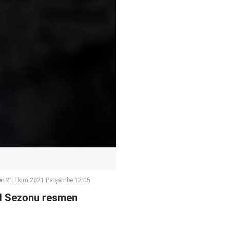
e:
21 Ekim 2021 Perşembe 12:05
yad Sezonu resmen