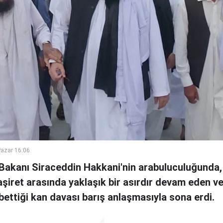
azar 16:06
i Bakanı Siraceddin Hakkani'nin arabuluculuğunda,
i aşiret arasında yaklaşık bir asırdır devam eden v
ybettiği kan davası barış anlaşmasıyla sona erdi.