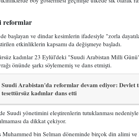
 etkinliklerde boy göstermesi geçmişte ülkede sık olarak r
i reformlar
e başlayan ve dindar kesimlerin ifadesiyle "zorla dayatıl
irilen etkinliklerin kapsamı da değişmeye başladı.
türsüz kadınlar 23 Eylül'deki "Suudi Arabistan Milli Gün
yrağı önünde şarkı söylememiş ve dans etmişti.
Suudi Arabistan'da reformlar devam ediyor: Devlet 
tesettürsüz kadınlar dans etti
de Suudi yönetimini eleştirenlerin tutuklanması nedeniyl
pılmaması da dikkat çekiyor.
ens Muhammed bin Selman döneminde birçok din alimi ve 