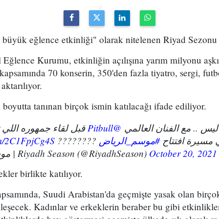
n büyük eğlence etkinliği" olarak nitelenen Riyad Sezonu
Eğlence Kurumu, etkinliğin açılışına yarım milyonu aşkın
 kapsamında 70 konserin, 350'den fazla tiyatro, sergi, fut
aktarılıyor.
 boyutta tanınan birçok ismin katılacağı ifade ediliyor.
@Pitbull
يس .. مع الفنان العالمي
com/2C1FpjCg4S
????????
#موسم_الرياض
سيرة افتتاح
— موسم الرياض | Riyadh Season (@RiyadhSeason)
October 20, 2021
kler birlikte katılıyor.
kapsamında, Suudi Arabistan'da geçmişte yasak olan birç
kleşecek. Kadınlar ve erkeklerin beraber bu gibi etkinlikle