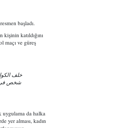
 resmen başladı.
 kişinin katıldığını
bol maçı ve güreş
خلف الكوال
شخص في م
ok uygulama da halka
rde yer alması, kadın