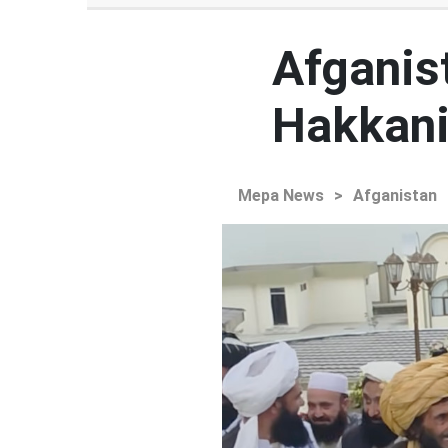
Afganist
Hakkani'
Mepa News
>
Afganistan