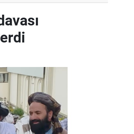
 davası
erdi