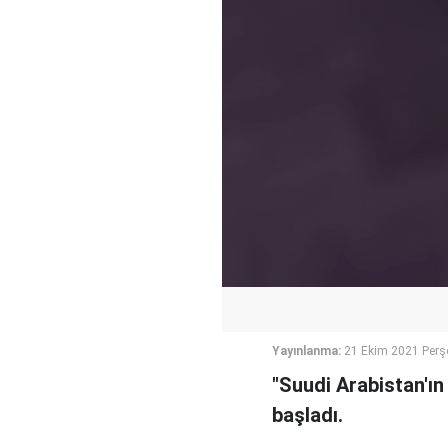
Yayınlanma:
21 Ekim 2021 Perş
"Suudi Arabistan'ın
başladı.