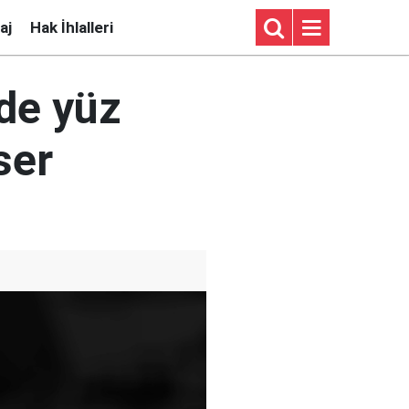
aj
Hak İhlalleri
de yüz
ser