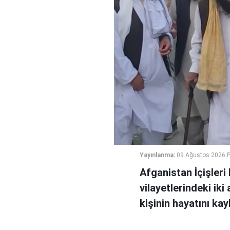
Yayınlanma:
09 Ağustos 2026 P
Afganistan İçişler
vilayetlerindeki ik
kişinin hayatını ka