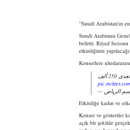
"Suudi Arabistan'ın e
Suudi Arabistan Genel 
belirtti. Riyad Sezonu
etkinliğinin yapılacağı 
Konserlere uluslararası
قبل لقاء جمهوره اللي تعدى 250 ألف
pic.twitter.
Etkinliğe kadın ve erke
Konser ve gösteriler 
açık bir şekilde gerçe