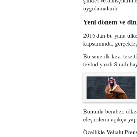
şarkıcı ve dansçıların
uygulamalardı.
Yeni dönem ve din
2016'dan bu yana ülked
kapsamında, gerçekleşt
Bu sene ilk kez, teset
tevhid yazılı Suudi ba
Bununla beraber, ülke
eleştirilerin açıkça ya
Özellikle Veliaht Pr