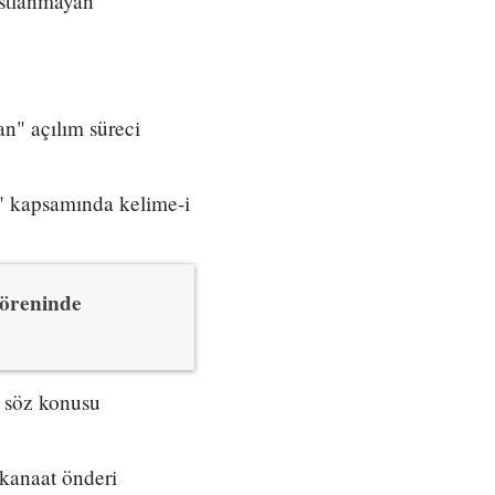
astlanmayan
an" açılım süreci
ü" kapsamında kelime-i
töreninde
e söz konusu
kanaat önderi