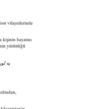
ost vilayetlerinde
a kişinin hayatını
nin yürüttüğü
په ل!
ardından,
 Afganistan'ın