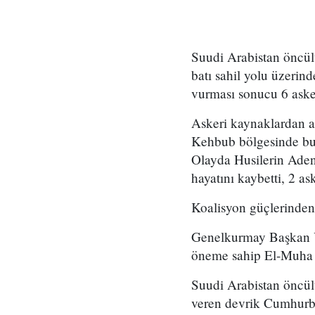
Suudi Arabistan öncül
batı sahil yolu üzerin
vurması sonucu 6 asker
Askeri kaynaklardan a
Kehbub bölgesinde bul
Olayda Husilerin Aden
hayatını kaybetti, 2 as
Koalisyon güçlerinden
Genelkurmay Başkan Ya
öneme sahip El-Muha i
Suudi Arabistan öncül
veren devrik Cumhurba