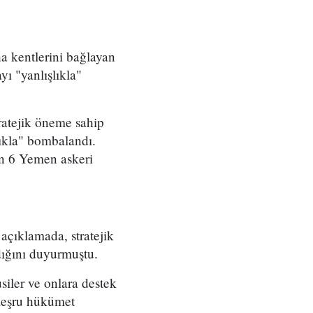
a kentlerini bağlayan
ı "yanlışlıkla"
ratejik öneme sahip
lıkla" bombalandı.
an 6 Yemen askeri
çıklamada, stratejik
dığını duyurmuştu.
iler ve onlara destek
meşru hükümet