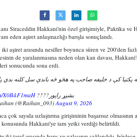
kanı Siraceddin Hakkani'nin özel girişimiyle, Paktika ve H
vam eden aşiret anlaşmazlığı barışla sonuçlandı.
iki aşiret arasında nesiller boyunca süren ve 200'den fazl
esinin de yaralanmasına neden olan kan davası, Hakkani'
eri sonucunda sona erdi.
ویه پکتیا کې د خلیفه صاحب په هڅو څه باندې سل کلنه بدي 
com/X0IkkF1maH
بشپړ راپور????
Raihan (@Raihan_093)
August 9, 2026
unca çok sayıda uzlaştırma girişiminin başarısız olmasının 
konusunda Hakkani'ye tam yetki verdiği belirtildi.
kte iki taraf arasında barış ve uzlaşının sağlandığı, böylece