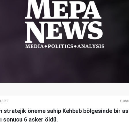
 13:52
Günc
n stratejik öneme sahip Kehbub bölgesinde bir as
sı sonucu 6 asker öldü.