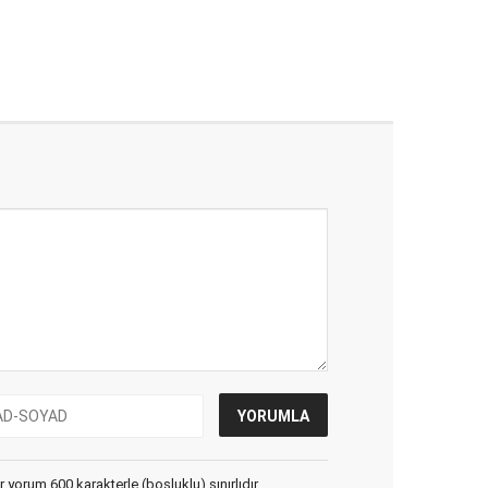
yorum 600 karakterle (boşluklu) sınırlıdır.