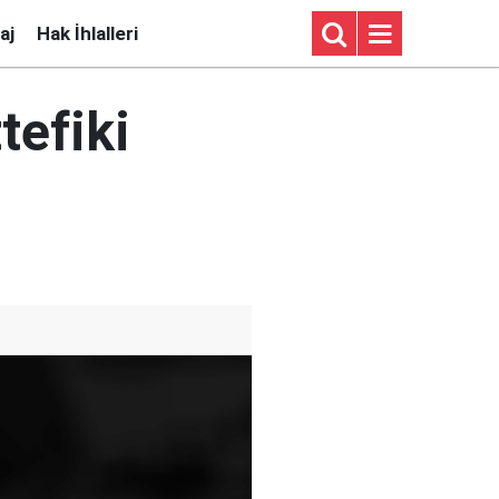
aj
Hak İhlalleri
tefiki