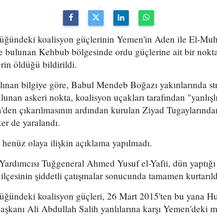
üğündeki koalisyon güçlerinin Yemen'in Aden ile El-Muh
de bulunan Kehbub bölgesinde ordu güçlerine ait bir noktay
in öldüğü bildirildi.
lınan bilgiye göre, Babul Mendeb Boğazı yakınlarında st
unan askeri nokta, koalisyon uçakları tarafından "yanlış
'den çıkarılmasının ardından kurulan Ziyad Tugaylarınd
ker de yaralandı.
 henüz olaya ilişkin açıklama yapılmadı.
rdımcısı Tuğgeneral Ahmed Yusuf el-Yafii, dün yaptığı a
lçesinin şiddetli çatışmalar sonucunda tamamen kurtarıl
üğündeki koalisyon güçleri, 26 Mart 2015'ten bu yana Hus
şkanı Ali Abdullah Salih yanlılarına karşı Yemen'deki 