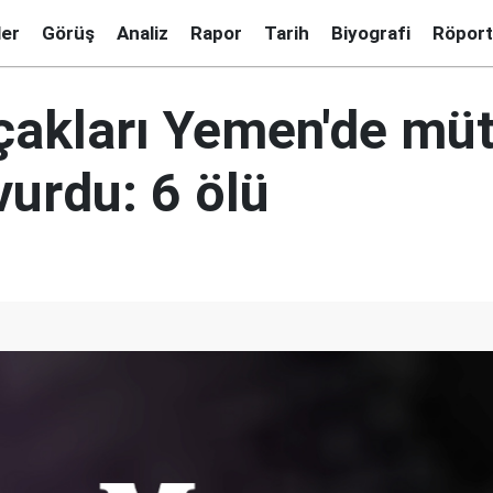
ler
Görüş
Analiz
Rapor
Tarih
Biyografi
Röport
çakları Yemen'de müt
vurdu: 6 ölü