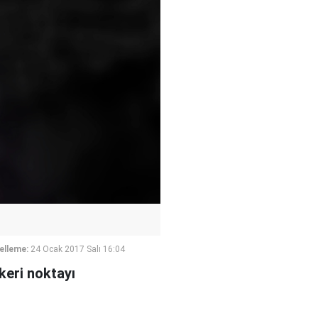
elleme:
24 Ocak 2017 Salı 16:04
keri noktayı