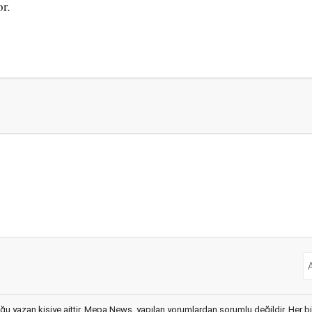
r.
ğu yazan kişiye aittir. Mepa News, yapılan yorumlardan sorumlu değildir. Her bir 