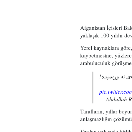
Afganistan İçişleri Ba
yaklaşık 100 yıldır de
Yerel kaynaklara göre, 
kaybetmesine, yüzlerc
arabuluculuk görüşmel
پای ته ورسېده
pic.twitter.
— Abdullah 
Tarafların, yıllar boy
anlaşmazlığın çözümü 
Varılan uzlaşıyla birli