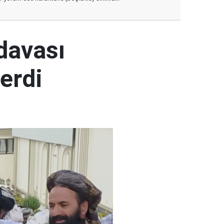
 davası
erdi