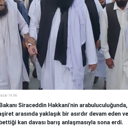
azar 16:06
i Bakanı Siraceddin Hakkani'nin arabuluculuğunda,
i aşiret arasında yaklaşık bir asırdır devam eden v
ybettiği kan davası barış anlaşmasıyla sona erdi.