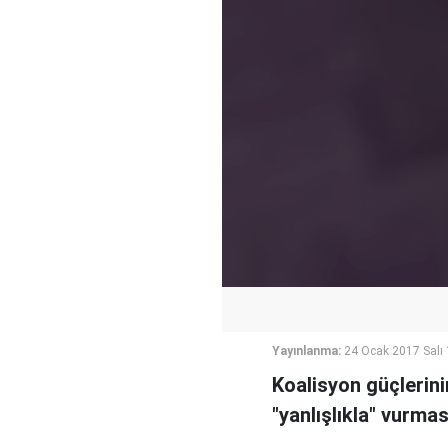
Yayınlanma:
24 Ocak 2017 Salı
Koalisyon güçlerini
"yanlışlıkla" vurma