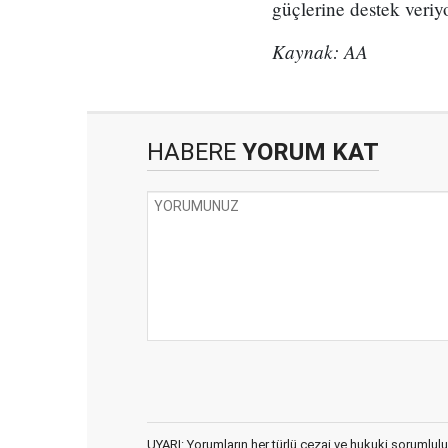
güçlerine destek veriyo
Kaynak: AA
HABERE
YORUM KAT
UYARI: Yorumların her türlü cezai ve hukuki sorumlulu