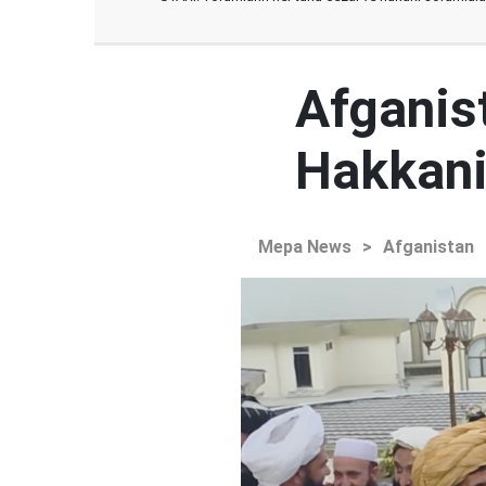
Afganist
Hakkani'
Mepa News
>
Afganistan