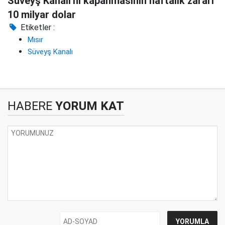
Süveyş Kanalı'nı kapanmasının haftalık zararı
10 milyar dolar
Etiketler :
Mısır
Süveyş Kanalı
HABERE
YORUM KAT