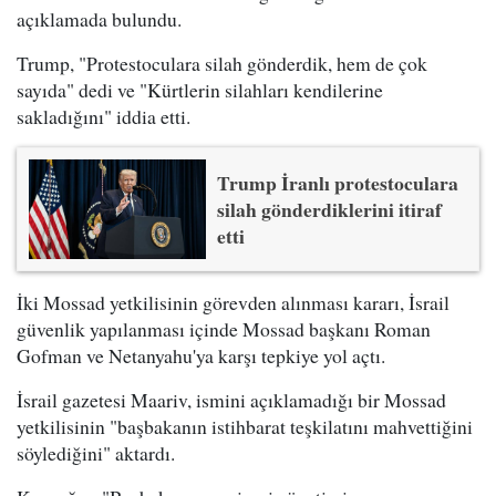
açıklamada bulundu.
Trump, "Protestoculara silah gönderdik, hem de çok
sayıda" dedi ve "Kürtlerin silahları kendilerine
sakladığını" iddia etti.
Trump İranlı protestoculara
silah gönderdiklerini itiraf
etti
İki Mossad yetkilisinin görevden alınması kararı, İsrail
güvenlik yapılanması içinde Mossad başkanı Roman
Gofman ve Netanyahu'ya karşı tepkiye yol açtı.
İsrail gazetesi Maariv, ismini açıklamadığı bir Mossad
yetkilisinin "başbakanın istihbarat teşkilatını mahvettiğini
söylediğini" aktardı.