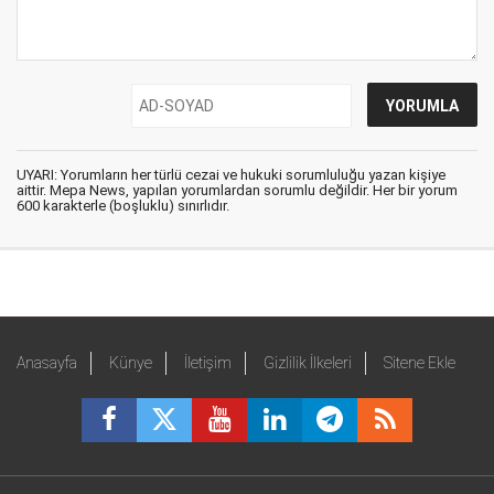
UYARI: Yorumların her türlü cezai ve hukuki sorumluluğu yazan kişiye
aittir. Mepa News, yapılan yorumlardan sorumlu değildir. Her bir yorum
600 karakterle (boşluklu) sınırlıdır.
Anasayfa
Künye
İletişim
Gizlilik İlkeleri
Sitene Ekle