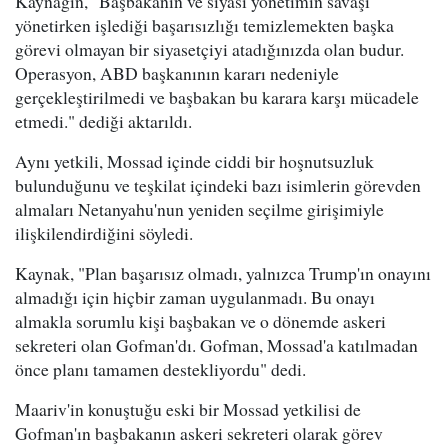
Kaynağın, "Başbakanın ve siyasi yönetimin savaşı
yönetirken işlediği başarısızlığı temizlemekten başka
görevi olmayan bir siyasetçiyi atadığınızda olan budur.
Operasyon, ABD başkanının kararı nedeniyle
gerçekleştirilmedi ve başbakan bu karara karşı mücadele
etmedi." dediği aktarıldı.
Aynı yetkili, Mossad içinde ciddi bir hoşnutsuzluk
bulunduğunu ve teşkilat içindeki bazı isimlerin görevden
almaları Netanyahu'nun yeniden seçilme girişimiyle
ilişkilendirdiğini söyledi.
Kaynak, "Plan başarısız olmadı, yalnızca Trump'ın onayını
almadığı için hiçbir zaman uygulanmadı. Bu onayı
almakla sorumlu kişi başbakan ve o dönemde askeri
sekreteri olan Gofman'dı. Gofman, Mossad'a katılmadan
önce planı tamamen destekliyordu" dedi.
Maariv'in konuştuğu eski bir Mossad yetkilisi de
Gofman'ın başbakanın askeri sekreteri olarak görev