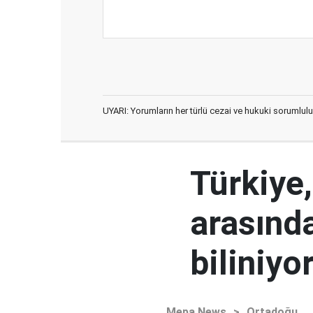
UYARI: Yorumların her türlü cezai ve hukuki sorumlulu
Türkiye
arasınd
biliniyo
Mepa News
>
Ortadoğu