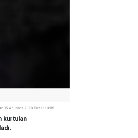
e:
05 Ağustos 2018 Pazar 10:05
n kurtulan
adı.