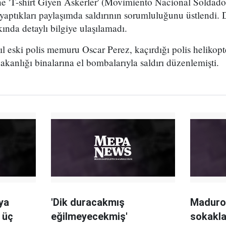
ne 'T-shirt Giyen Askerler' (Movimiento Nacional Soldado
 yaptıkları paylaşımda saldırının sorumluluğunu üstlendi.
nda detaylı bilgiye ulaşılamadı.
l eski polis memuru Oscar Perez, kaçırdığı polis helikop
kanlığı binalarına el bombalarıyla saldırı düzenlemişti.
ya
'Dik duracakmış
Maduro 
 üç
eğilmeyecekmiş'
sokakla