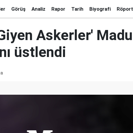
ler
Görüş
Analiz
Rapor
Tarih
Biyografi
Röport
 Giyen Askerler' Mad
ını üstlendi
ka