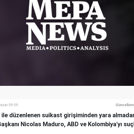
azar 09:59
Güncellem
ile düzenlenen suikast girişiminden yara almada
Başkanı Nicolas Maduro, ABD ve Kolombiya'yı suçl