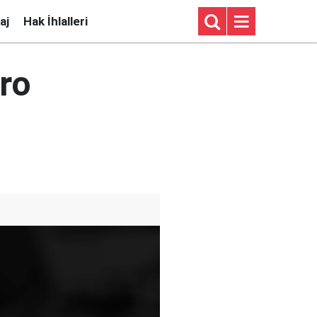
aj
Hak İhlalleri
uro