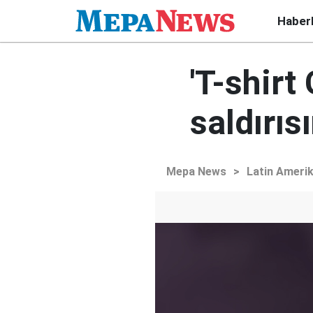
Haber
'T-shirt
saldırıs
Mepa News
>
Latin Ameri