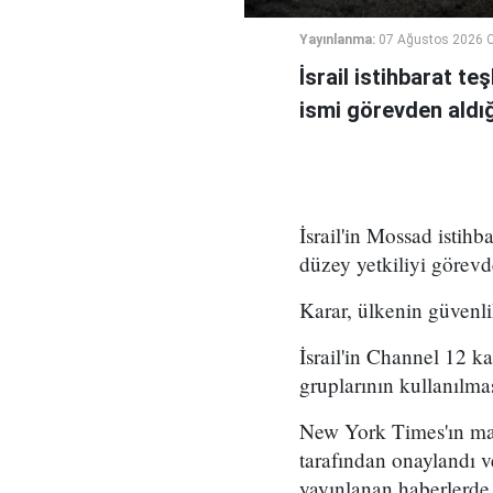
Yayınlanma:
07 Ağustos 2026 
İsrail istihbarat te
ismi görevden aldığı 
İsrail'in Mossad istihb
düzey yetkiliyi görevd
Karar, ülkenin güvenli
İsrail'in Channel 12 k
gruplarının kullanılma
New York Times'ın mar
tarafından onaylandı
yayınlanan haberlerde,