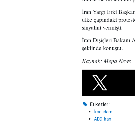
İran Yargı Erki Başka
ülke çapındaki protesto
sinyalini vermişti.
İran Dışişleri Bakanı
şeklinde konuştu.
Kaynak: Mepa News
Etiketler :
İran idam
ABD İran