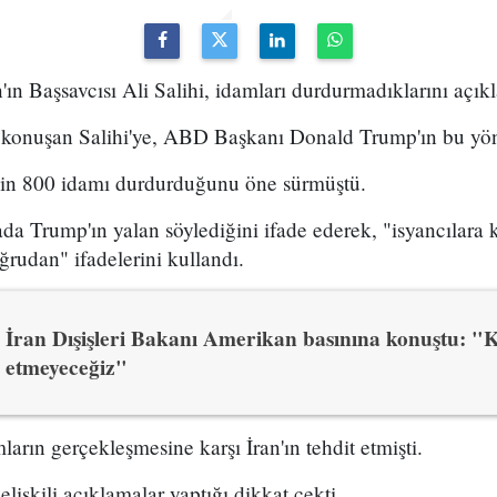
'ın Başsavcısı Ali Salihi, idamları durdurmadıklarını açıkl
te konuşan Salihi'ye, ABD Başkanı Donald Trump'ın bu yön
nin 800 idamı durdurduğunu öne sürmüştü.
ada Trump'ın yalan söylediğini ifade ederek, "isyancılar
oğrudan" ifadelerini kullandı.
İran Dışişleri Bakanı Amerikan basınına konuştu: "
etmeyeceğiz"
rın gerçekleşmesine karşı İran'ın tehdit etmişti.
elişkili açıklamalar yaptığı dikkat çekti.