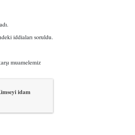
adı.
deki iddiaları soruldu.
a karşı muamelemiz
Kimseyi idam