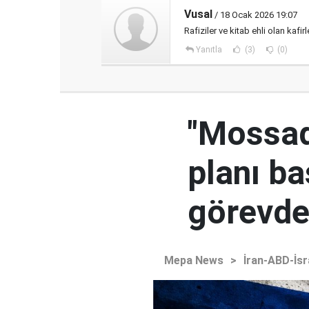
Vusal
/ 18 Ocak 2026 19:07
Rafiziler ve kitab ehli olan kafi
Yanıtla
(3)
(0)
"Mossad'
planı ba
görevden
Mepa News
>
İran-ABD-İsr