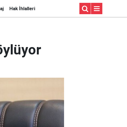
aj
Hak İhlalleri
öylüyor