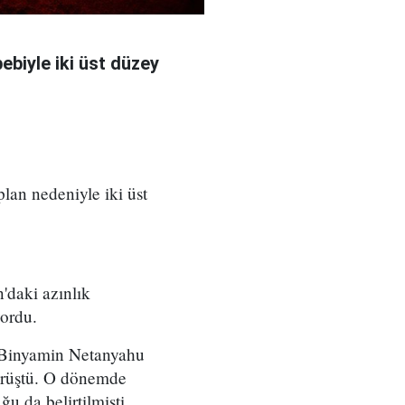
bebiyle iki üst düzey
 plan nedeniyle iki üst
'daki azınlık
yordu.
ı Binyamin Netanyahu
örüştü. O dönemde
u da belirtilmişti.