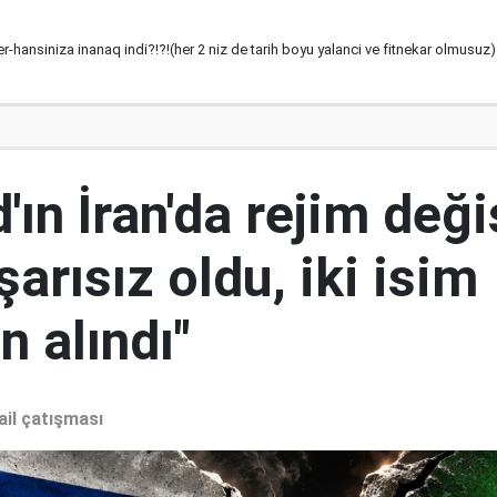
rler-hansiniza inanaq indi?!?!(her 2 niz de tarih boyu yalanci ve fitnekar olmusuz)
ın İran'da rejim deği
şarısız oldu, iki isim
 alındı"
ail çatışması