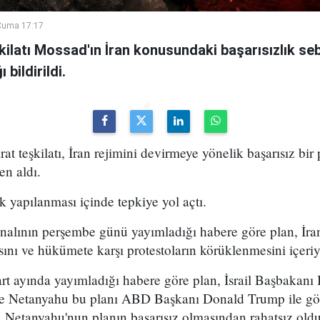
Cuma 17:17
şkilatı Mossad'ın İran konusundaki başarısızlık se
bildirildi.
arat teşkilatı, İran rejimini devirmeye yönelik başarısız bir
en aldı.
k yapılanması içinde tepkiye yol açtı.
analının perşembe günü yayımladığı habere göre plan, İran
sını ve hükümete karşı protestoların körüklenmesini içeri
t ayında yayımladığı habere göre plan, İsrail Başbakan
 ve Netanyahu bu planı ABD Başkanı Donald Trump ile g
 Netanyahu'nun planın başarısız olmasından rahatsız olduğ