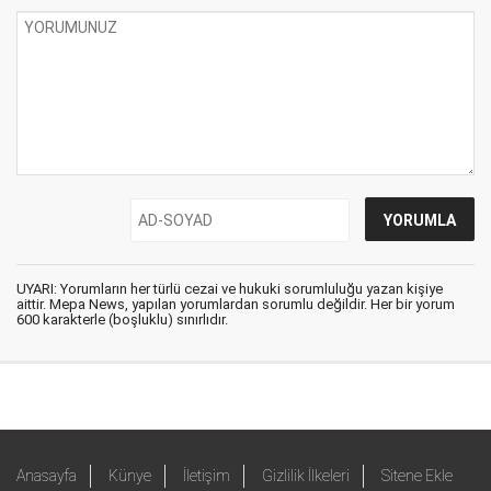
UYARI: Yorumların her türlü cezai ve hukuki sorumluluğu yazan kişiye
aittir. Mepa News, yapılan yorumlardan sorumlu değildir. Her bir yorum
600 karakterle (boşluklu) sınırlıdır.
Anasayfa
Künye
İletişim
Gizlilik İlkeleri
Sitene Ekle