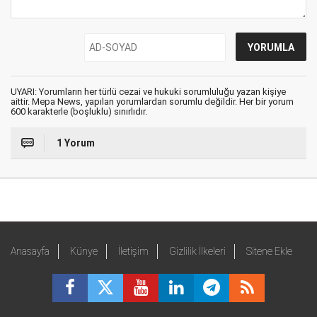
UYARI: Yorumların her türlü cezai ve hukuki sorumluluğu yazan kişiye
aittir. Mepa News, yapılan yorumlardan sorumlu değildir. Her bir yorum
600 karakterle (boşluklu) sınırlıdır.
1 Yorum
Anasayfa
Künye
İletişim
Gizlilik İlkeleri
Sitene Ekle