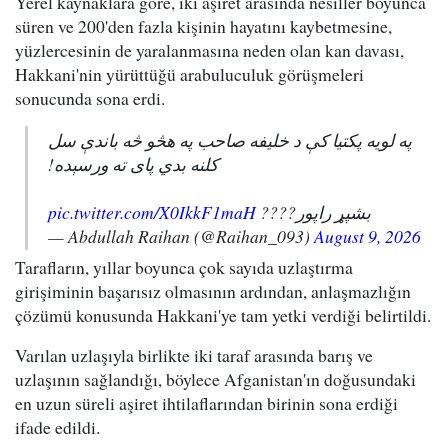
Yerel kaynaklara göre, iki aşiret arasında nesiller boyunca
süren ve 200'den fazla kişinin hayatını kaybetmesine,
yüzlercesinin de yaralanmasına neden olan kan davası,
Hakkani'nin yürüttüğü arabuluculuk görüşmeleri
sonucunda sona erdi.
په لویه پکتیا کې د خلیفه صاحب په هڅو څه باندې سل
کلنه بدي پای ته ورسېده!
pic.twitter.com/X0IkkF1maH
بشپړ راپور????
— Abdullah Raihan (@Raihan_093)
August 9, 2026
Tarafların, yıllar boyunca çok sayıda uzlaştırma
girişiminin başarısız olmasının ardından, anlaşmazlığın
çözümü konusunda Hakkani'ye tam yetki verdiği belirtildi.
Varılan uzlaşıyla birlikte iki taraf arasında barış ve
uzlaşının sağlandığı, böylece Afganistan'ın doğusundaki
en uzun süreli aşiret ihtilaflarından birinin sona erdiği
ifade edildi.