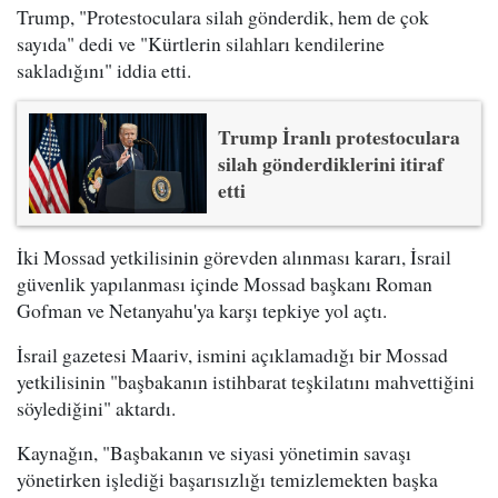
Trump, "Protestoculara silah gönderdik, hem de çok
sayıda" dedi ve "Kürtlerin silahları kendilerine
sakladığını" iddia etti.
Trump İranlı protestoculara
silah gönderdiklerini itiraf
etti
İki Mossad yetkilisinin görevden alınması kararı, İsrail
güvenlik yapılanması içinde Mossad başkanı Roman
Gofman ve Netanyahu'ya karşı tepkiye yol açtı.
İsrail gazetesi Maariv, ismini açıklamadığı bir Mossad
yetkilisinin "başbakanın istihbarat teşkilatını mahvettiğini
söylediğini" aktardı.
Kaynağın, "Başbakanın ve siyasi yönetimin savaşı
yönetirken işlediği başarısızlığı temizlemekten başka