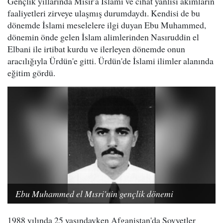
Gençlik yıllarında Mısır'a İslami ve cihat yanlısı akımların
faaliyetleri zirveye ulaşmış durumdaydı. Kendisi de bu
dönemde İslami meselelere ilgi duyan Ebu Muhammed,
dönemin önde gelen İslam alimlerinden Nasıruddin el
Elbani ile irtibat kurdu ve ilerleyen dönemde onun
aracılığıyla Ürdün'e gitti. Ürdün'de İslami ilimler alanında
eğitim gördü.
Ebu Muhammed el Mısri'nin gençlik dönemi
1988 yılında 25 yaşındayken Afganistan'da Sovyetler