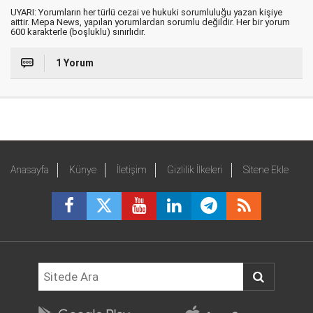
UYARI: Yorumların her türlü cezai ve hukuki sorumluluğu yazan kişiye
aittir. Mepa News, yapılan yorumlardan sorumlu değildir. Her bir yorum
600 karakterle (boşluklu) sınırlıdır.
1 Yorum
Anasayfa
Künye
İletişim
Gizlilik İlkeleri
Sitene Ekle