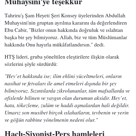
Muhaysini'ye teşekkür
Tahriru'ş Şam Heyeti Şeri Konsey üyelerinden Abdullah
Muhaysini'nin gruptan ayrılma kararını da değerlendiren
Ebu Cabir, "Bizler onun hakkında doğruluk ve ıslahtan
başka bir şey bilmiyoruz. Allah, biz ve tüm Müslümanlar
hakkında Onu hayırla mükâfatlandırsın." dedi.
HTŞ lideri, gruba yöneltilen eleştirilere ilişkin olarak
sözlerini şöyle sürdürdü:
"Hey’et hakkında ise; ilim ehlini yüceltmeleri, onların
nasihat ve fetvaları ile amel etmeleri dışında bir şey
bilmiyoruz. Sızıntılarda zikrolunanlar, tüm mafsallarda ve
ofislerde bilinen ve yaygın olan durumun aksidir. Hey’et,
hata, tökezleme, zulüm ve haddi aşmalardan hali değildir.
Umarız son musibet birçok ıslahatların, tevbenin ve yerin
ve göğün rabbine yönelmenin nedeni olur."
Haçlı-Siyonist-Pers hamleleri