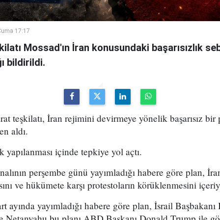
Cuma 17:17
şkilatı Mossad'ın İran konusundaki başarısızlık se
bildirildi.
arat teşkilatı, İran rejimini devirmeye yönelik başarısız bir
en aldı.
k yapılanması içinde tepkiye yol açtı.
analının perşembe günü yayımladığı habere göre plan, İran
sını ve hükümete karşı protestoların körüklenmesini içeri
t ayında yayımladığı habere göre plan, İsrail Başbakan
 ve Netanyahu bu planı ABD Başkanı Donald Trump ile g