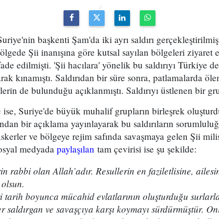
riye'nin başkenti Şam'da iki ayrı saldırı gerçekleştirilmişt
ölgede Şii inanışına göre kutsal sayılan bölgeleri ziyaret 
ade edilmişti. 'Şii hacılara' yönelik bu saldırıyı Türkiye 
arak kınamıştı. Saldırıdan bir süre sonra, patlamalarda öle
erin de bulunduğu açıklanmıştı. Saldırıyı üstlenen bir gr
ise, Suriye'de büyük muhalif grupların birleşrek oluştur
ndan bir açıklama yayınlayarak bu saldırıların sorumlulu
kerler ve bölgeye rejim safında savaşmaya gelen Şii mili
sosyal medyada
paylaşılan
tam çevirisi ise şu şekilde:
 rabbi olan Allah’adır. Resullerin en faziletlisine, ailes
 olsun.
i tarih boyunca mücahid evlatlarının oluşturduğu surlarl
her saldırgan ve savaşçıya karşı koymayı sürdürmüştür. On