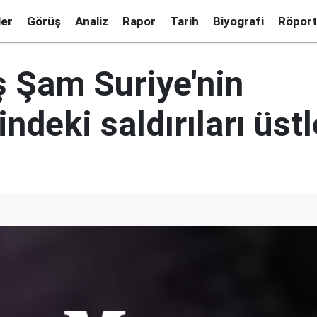
ler
Görüş
Analiz
Rapor
Tarih
Biyografi
Röport
ş Şam Suriye'nin
ndeki saldırıları üst