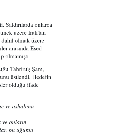
i. Saldırılarda onlarca
etmek üzere Irak'tan
de dahil olmak üzere
nler arasında Esed
up olmamıştı.
duğu Tahriru'ş Şam,
ğunu üstlendi. Hedefin
sler olduğu ifade
ine ve ashabına
a ve onların
lar, bu uğurda