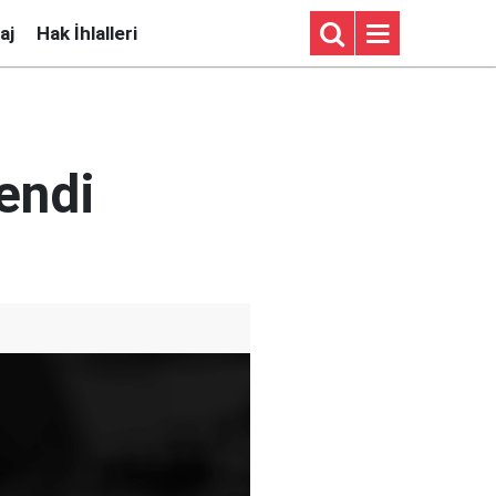
aj
Hak İhlalleri
lendi