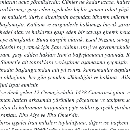
anlarını ucuz görmüşlerdir. Günler ne kadar uzasa, halle
praklarımızı gasp eden işgalciler hiçbir zaman rahat yüzü
ve milisleri, Suriye direnişinin başından itibaren mücrim 
aşlamıştır. Katliam ve sürgünlerle halkımıza büyük zararl
hedef alan ve haklarını gasp eden bir savaşa girerek kend
ikeye atmışlardır. Buna karşılık olarak, Esad Nizamı, savaş
dilerini razı etmek için Şam ehlinin arazi ve gayrimenkul
izam, gasp edilen hakları İran’a bağışlamanın yanında, R
Sünnet’e ait topraklara yerleştirme aşamasına geçmiştir.
hadın başlangıcından altı yıl sonra, kahramanlar defala
a olduğunu, her gün yeniden silkindiğini ve halkına –Allah
ini ispat etmiştir.
ye denk gelen 12 Cemaziyelahir 1438 Cumartesi günü, ey
şman hatları arkasında yürütülen gözetleme ve takipten s
an iki kahraman tarafından çifte saldırı gerçekleştirilmiş
ardan, Ebu Aişe ve Ebu Ömer’dir.
birisi işgalci İran milisleri topluluğuna, diğeri ise başken
lusal Savunma Birlikleri'ne karşı düzenlenmiştir. Operas