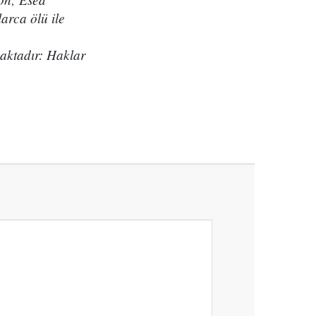
larca ölü ile
maktadır: Haklar