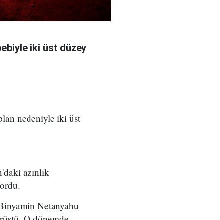
bebiyle iki üst düzey
 plan nedeniyle iki üst
'daki azınlık
yordu.
ı Binyamin Netanyahu
örüştü. O dönemde