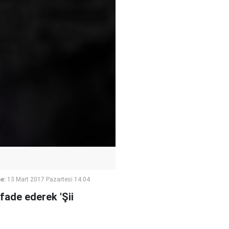
e:
13 Mart 2017 Pazartesi 14:04
fade ederek 'Şii