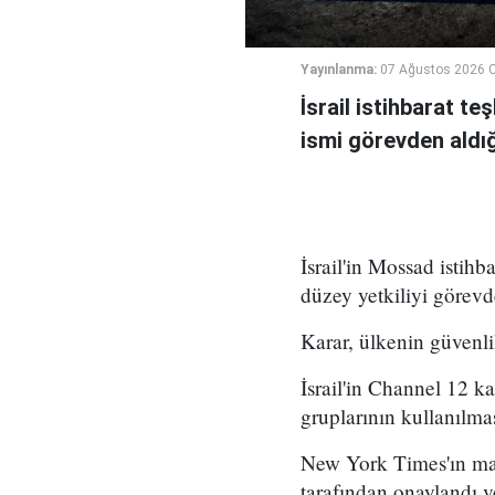
Yayınlanma:
07 Ağustos 2026 
İsrail istihbarat te
ismi görevden aldığı 
İsrail'in Mossad istihb
düzey yetkiliyi görevd
Karar, ülkenin güvenli
İsrail'in Channel 12 k
gruplarının kullanılma
New York Times'ın mar
tarafından onaylandı