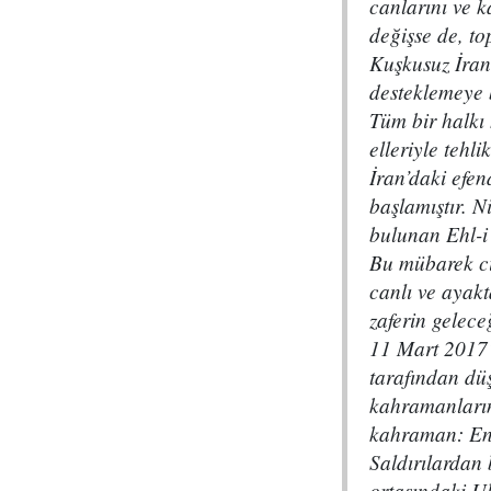
canlarını ve k
değişse de, to
Kuşkusuz İran 
desteklemeye b
Tüm bir halkı 
elleriyle tehl
İran’daki efen
başlamıştır. N
bulunan Ehl-i 
Bu mübarek ci
canlı ve ayakt
zaferin geleceğ
11 Mart 2017’
tarafından dü
kahramanlarınd
kahraman: Ens
Saldırılardan 
ortasındaki U