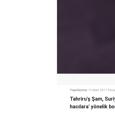
Yayınlanma:
13 Mart 2017 Paza
Tahriru'ş Şam, Suri
hacılara' yönelik bo