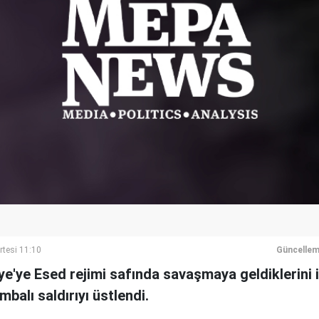
rtesi 11:10
Güncellem
ye'ye Esed rejimi safında savaşmaya geldiklerini i
mbalı saldırıyı üstlendi.