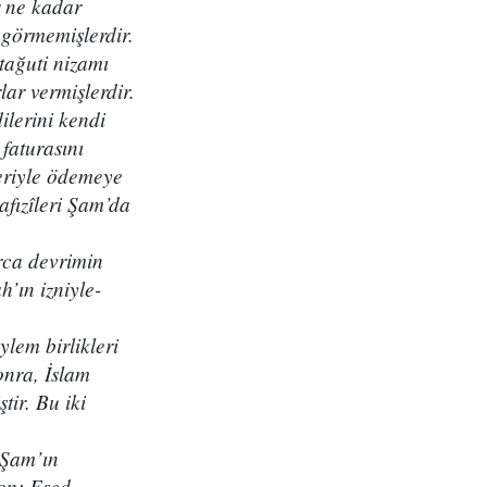
r ne kadar
 görmemişlerdir.
tağuti nizamı
ar vermişlerdir.
ilerini kendi
 faturasını
leriyle ödemeye
afızîleri Şam’da
rca devrimin
’ın izniyle-
lem birlikleri
onra, İslam
tir. Bu iki
t Şam’ın
yon; Esed