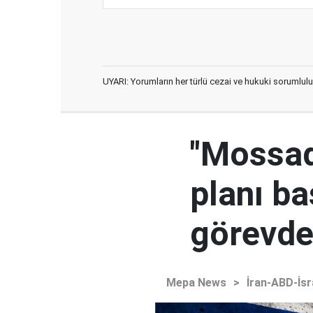
UYARI: Yorumların her türlü cezai ve hukuki sorumlulu
"Mossad'
planı ba
görevden
Mepa News
>
İran-ABD-İsr