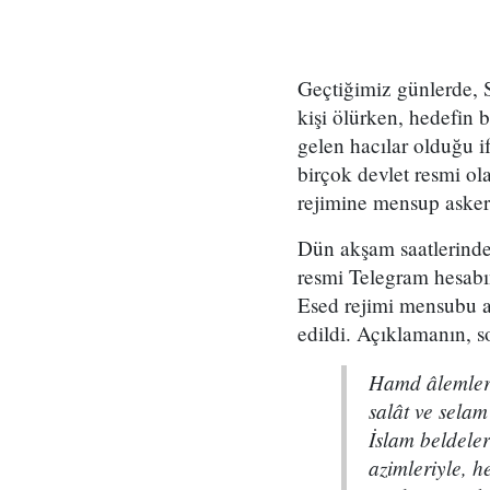
Geçtiğimiz günlerde, Su
kişi ölürken, hedefin b
gelen hacılar olduğu if
birçok devlet resmi ol
rejimine mensup askerl
Dün akşam saatlerinde 
resmi Telegram hesabı
Esed rejimi mensubu as
edildi. Açıklamanın, 
Hamd âlemlerin
salât ve selam
İslam beldeler
azimleriyle, 