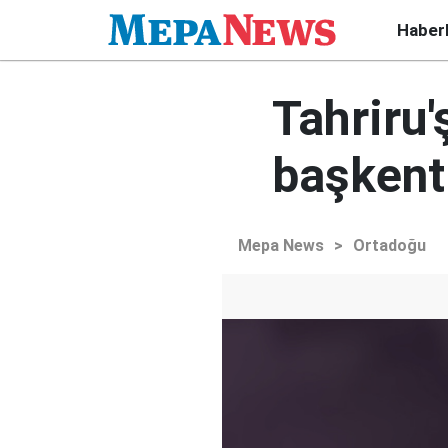
Haber
Tahriru'
başkenti
Mepa News
>
Ortadoğu