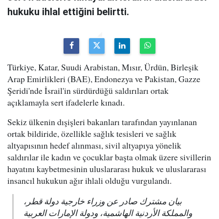
hukuku ihlal ettiğini belirtti.
Türkiye, Katar, Suudi Arabistan, Mısır, Ürdün, Birleşik
Arap Emirlikleri (BAE), Endonezya ve Pakistan, Gazze
Şeridi'nde İsrail'in sürdürdüğü saldırıları ortak
açıklamayla sert ifadelerle kınadı.
Sekiz ülkenin dışişleri bakanları tarafından yayınlanan
ortak bildiride, özellikle sağlık tesisleri ve sağlık
altyapısının hedef alınması, sivil altyapıya yönelik
saldırılar ile kadın ve çocuklar başta olmak üzere sivillerin
hayatını kaybetmesinin uluslararası hukuk ve uluslararası
insancıl hukukun ağır ihlali olduğu vurgulandı.
بيان مشترك صادر عن وزراء خارجية دولة قطر،
والمملكة الأردنية الهاشمية، ودولة الإمارات العربية