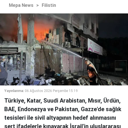
Mepa News
>
Filistin
Yayınlanma:
06 Ağustos 2026 Perşembe 15:19
Türkiye, Katar, Suudi Arabistan, Mısır, Ürdün,
BAE, Endonezya ve Pakistan, Gazze'de sağlık
tesisleri ile sivil altyapının hedef alınmasını
sert ifadelerle kınayarak İsrail'in uluslararası