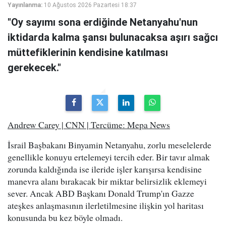
Yayınlanma:
10 Ağustos 2026 Pazartesi 18:37
"Oy sayımı sona erdiğinde Netanyahu'nun
iktidarda kalma şansı bulunacaksa aşırı sağcı
müttefiklerinin kendisine katılması
gerekecek."
Andrew Carey | CNN | Tercüme: Mepa News
İsrail Başbakanı Binyamin Netanyahu, zorlu meselelerde
genellikle konuyu ertelemeyi tercih eder. Bir tavır almak
zorunda kaldığında ise ileride işler karışırsa kendisine
manevra alanı bırakacak bir miktar belirsizlik eklemeyi
sever. Ancak ABD Başkanı Donald Trump'ın Gazze
ateşkes anlaşmasının ilerletilmesine ilişkin yol haritası
konusunda bu kez böyle olmadı.