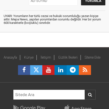
UYARI: Yorumların her türlü cezai ve hukuki sorumluluğu yazan kişiye
aittir. Mepa News, yapılan yorumlardan sorumlu değildir. Her bir yorum
600 karakterle (boşluklu) sınırlıdır.
Anasayfa
Künye
İletişim
Gizlilik İlkeleri
Sitene Ekle