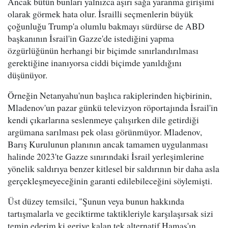
Ancak bütün bunları yalnızca aşırı sağa yaranma girişimi
olarak görmek hata olur. İsrailli seçmenlerin büyük
çoğunluğu Trump'a olumlu bakmayı sürdürse de ABD
başkanının İsrail'in Gazze'de istediğini yapma
özgürlüğünün herhangi bir biçimde sınırlandırılması
gerektiğine inanıyorsa ciddi biçimde yanıldığını
düşünüyor.
Örneğin Netanyahu'nun başlıca rakiplerinden hiçbirinin,
Mladenov'un pazar günkü televizyon röportajında İsrail'in
kendi çıkarlarına seslenmeye çalışırken dile getirdiği
argümana sarılması pek olası görünmüyor. Mladenov,
Barış Kurulunun planının ancak tamamen uygulanması
halinde 2023'te Gazze sınırındaki İsrail yerleşimlerine
yönelik saldırıya benzer kitlesel bir saldırının bir daha asla
gerçekleşmeyeceğinin garanti edilebileceğini söylemişti.
Üst düzey temsilci, "Şunun veya bunun hakkında
tartışmalarla ve geciktirme taktikleriyle karşılaşırsak sizi
temin ederim ki geriye kalan tek alternatif Hamas'ın