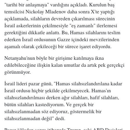
"tarihi bir anlaşmaya" vardığını açıkladı. Kurulun baş
temsilcisi Nickolay Mladenov daha sonra X'te yaptığı
açıklamada, silahların devreden çıkarılması sürecinin
İsrail askerlerinin çekilmesiyle "eş zamanlı" ilerlemesi
gerektiğini dikkatle anlattı. Bu, Hamas silahlarını teslim
ederken İsrail ordusunun Gazze içindeki mevzilerinden
aşamalı olarak çekileceği bir sürece işaret ediyordu.
Netanyahu'nun böyle bir girişime katılmaya ikna
edilebileceğine ilişkin kalan umutlar da artık pek gerçekçi
görünmüyor.
İsrail lideri pazar günü, "Hamas silahsızlandırılana kadar
İsrail ordusu hiçbir şekilde çekilmeyecek. Hamas'ın
silahsızlandırılması derken ağır silahları, hafif silahları,
bütün silahları kastediyorum. Ve gerçek bir
silahsızlanmadan söz ediyoruz, göstermelik bir
silahsızlanmadan değil" dedi.
Pazar öğleden sonra itibarıyla Trump, eski ABD Dışişleri