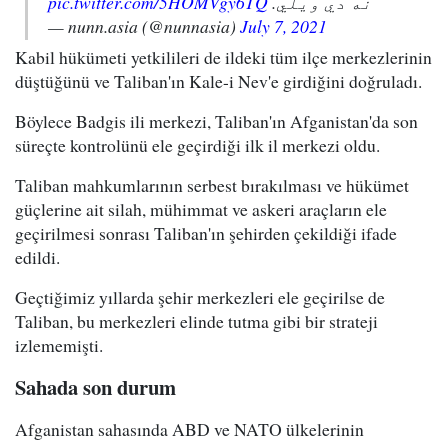
pic.twitter.com/5HOMVgy6TQ
نه دي‌ ویلي.
— nunn.asia (@nunnasia)
July 7, 2021
Kabil hükümeti yetkilileri de ildeki tüm ilçe merkezlerinin
düştüğünü ve Taliban'ın Kale-i Nev'e girdiğini doğruladı.
Böylece Badgis ili merkezi, Taliban'ın Afganistan'da son
süreçte kontrolünü ele geçirdiği ilk il merkezi oldu.
Taliban mahkumlarının serbest bırakılması ve hükümet
güçlerine ait silah, mühimmat ve askeri araçların ele
geçirilmesi sonrası Taliban'ın şehirden çekildiği ifade
edildi.
Geçtiğimiz yıllarda şehir merkezleri ele geçirilse de
Taliban, bu merkezleri elinde tutma gibi bir strateji
izlememişti.
Sahada son durum
Afganistan sahasında ABD ve NATO ülkelerinin