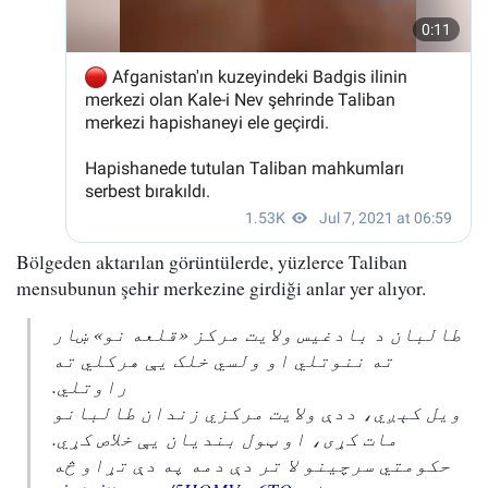
Bölgeden aktarılan görüntülerde, yüzlerce Taliban
mensubunun şehir merkezine girdiği anlar yer alıyor.
طالبان د بادغیس ولایت مرکز «قلعه نو» ښار
ته ننوتلي او ولسي‌ خلک یې هرکلي ته
راوتلي.
ویل کېږي، ددې ولایت مرکزي‌ زندان طالبانو
مات کړی،‌ او ټول بندیان یې خلاص کړي.
حکومتي سرچینو لا تر دې دمه په دې تړاو څه