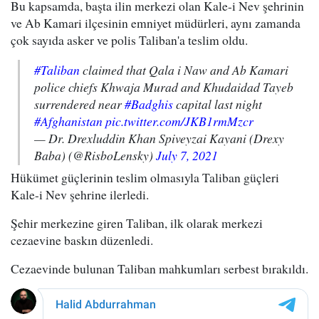
Bu kapsamda, başta ilin merkezi olan Kale-i Nev şehrinin
ve Ab Kamari ilçesinin emniyet müdürleri, aynı zamanda
çok sayıda asker ve polis Taliban'a teslim oldu.
#Taliban
claimed that Qala i Naw and Ab Kamari
police chiefs Khwaja Murad and Khudaidad Tayeb
surrendered near
#Badghis
capital last night
#Afghanistan
pic.twitter.com/JKB1rmMzcr
— Dr. Drexluddin Khan Spiveyzai Kayani (Drexy
Baba) (@RisboLensky)
July 7, 2021
Hükümet güçlerinin teslim olmasıyla Taliban güçleri
Kale-i Nev şehrine ilerledi.
Şehir merkezine giren Taliban, ilk olarak merkezi
cezaevine baskın düzenledi.
Cezaevinde bulunan Taliban mahkumları serbest bırakıldı.