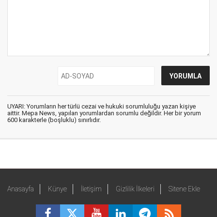
UYARI: Yorumların her türlü cezai ve hukuki sorumluluğu yazan kişiye
aittir. Mepa News, yapılan yorumlardan sorumlu değildir. Her bir yorum
600 karakterle (boşluklu) sınırlıdır.
Anasayfa
Künye
İletişim
Gizlilik İlkeleri
Sitene Ekle