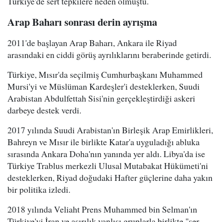
Türkiye'de sert tepkilere neden olmuştu.
Arap Baharı sonrası derin ayrışma
2011'de başlayan Arap Baharı, Ankara ile Riyad
arasındaki en ciddi görüş ayrılıklarını beraberinde getirdi.
Türkiye, Mısır'da seçilmiş Cumhurbaşkanı Muhammed
Mursi'yi ve Müslüman Kardeşler'i desteklerken, Suudi
Arabistan Abdulfettah Sisi'nin gerçekleştirdiği askeri
darbeye destek verdi.
2017 yılında Suudi Arabistan'ın Birleşik Arap Emirlikleri,
Bahreyn ve Mısır ile birlikte Katar'a uyguladığı abluka
sırasında Ankara Doha'nın yanında yer aldı. Libya'da ise
Türkiye Trablus merkezli Ulusal Mutabakat Hükümeti'ni
desteklerken, Riyad doğudaki Hafter güçlerine daha yakın
bir politika izledi.
2018 yılında Veliaht Prens Muhammed bin Selman'ın
Türkiye'yi İran ve aşırılık yanlısı gruplarla birlikte "şer