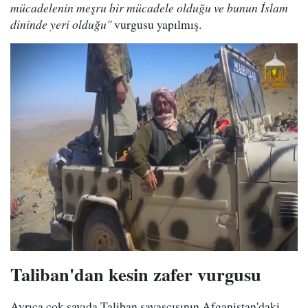
mücadelenin meşru bir mücadele olduğu ve bunun İslam
dininde yeri olduğu"
vurgusu yapılmış.
Taliban'dan kesin zafer vurgusu
Ayrıca çok sayıda Taliban savaşçısının Afganistan'daki