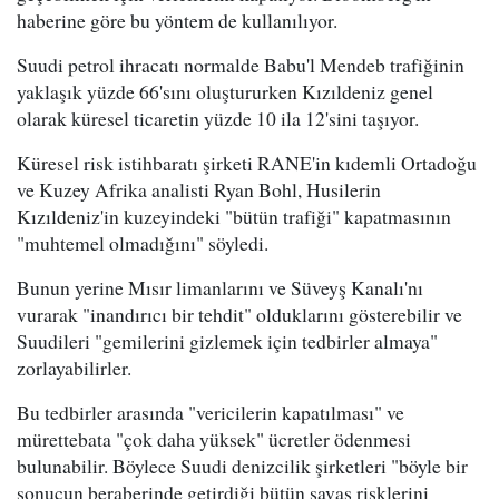
haberine göre bu yöntem de kullanılıyor.
Suudi petrol ihracatı normalde Babu'l Mendeb trafiğinin
yaklaşık yüzde 66'sını oluştururken Kızıldeniz genel
olarak küresel ticaretin yüzde 10 ila 12'sini taşıyor.
Küresel risk istihbaratı şirketi RANE'in kıdemli Ortadoğu
ve Kuzey Afrika analisti Ryan Bohl, Husilerin
Kızıldeniz'in kuzeyindeki "bütün trafiği" kapatmasının
"muhtemel olmadığını" söyledi.
Bunun yerine Mısır limanlarını ve Süveyş Kanalı'nı
vurarak "inandırıcı bir tehdit" olduklarını gösterebilir ve
Suudileri "gemilerini gizlemek için tedbirler almaya"
zorlayabilirler.
Bu tedbirler arasında "vericilerin kapatılması" ve
mürettebata "çok daha yüksek" ücretler ödenmesi
bulunabilir. Böylece Suudi denizcilik şirketleri "böyle bir
sonucun beraberinde getirdiği bütün savaş risklerini