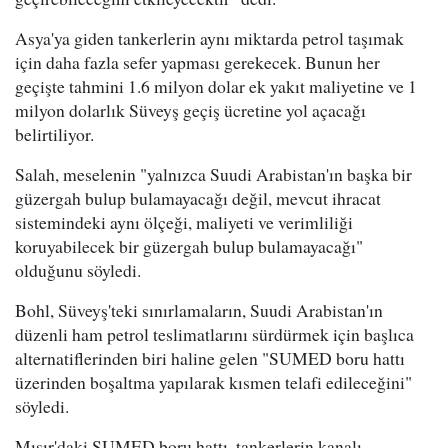
Asya'ya giden tankerlerin aynı miktarda petrol taşımak
için daha fazla sefer yapması gerekecek. Bunun her
geçişte tahmini 1.6 milyon dolar ek yakıt maliyetine ve 1
milyon dolarlık Süveyş geçiş ücretine yol açacağı
belirtiliyor.
Salah, meselenin "yalnızca Suudi Arabistan'ın başka bir
güzergah bulup bulamayacağı değil, mevcut ihracat
sistemindeki aynı ölçeği, maliyeti ve verimliliği
koruyabilecek bir güzergah bulup bulamayacağı"
olduğunu söyledi.
Bohl, Süveyş'teki sınırlamaların, Suudi Arabistan'ın
düzenli ham petrol teslimatlarını sürdürmek için başlıca
alternatiflerinden biri haline gelen "SUMED boru hattı
üzerinden boşaltma yapılarak kısmen telafi edileceğini"
söyledi.
Mısır'daki SUMED boru hattı, tankerlerin kanalı