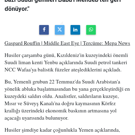
dönüyor."
Gaspard Rouffin | Middle East Eye | Tercüme: Mepa News
Husiler çarşamba günü, Kızıldeniz'in kuzeyindeki önemli
Suudi liman kenti Yenbu açıklarında Suudi petrol tankeri
NCC Wafaa'ya balistik füzeler ateşlediklerini açıkladı.
Bu, Yemenli grubun 22 Temmuz'da Suudi Arabistan'a
yönelik abluka başlatmasından bu yana gerçekleştirdiği en
kuzeydeki saldırı oldu. Analistler, saldırıların kuzeye,
Mısır ve Süveyş Kanalı'na doğru kaymasının Körfez
krallığı üzerindeki ekonomik baskının artmasına yol
açacağı uyarısında bulunuyor.
Husiler şimdiye kadar çoğunlukla Yemen açıklarında,