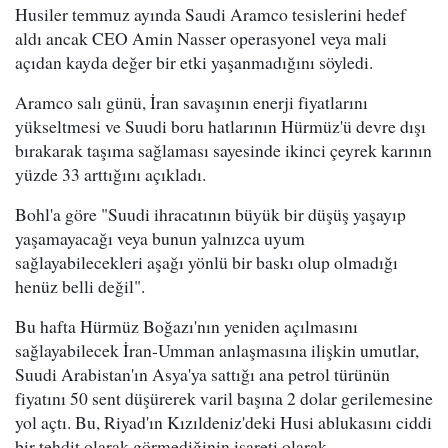
Husiler temmuz ayında Saudi Aramco tesislerini hedef
aldı ancak CEO Amin Nasser operasyonel veya mali
açıdan kayda değer bir etki yaşanmadığını söyledi.
Aramco salı günü, İran savaşının enerji fiyatlarını
yükseltmesi ve Suudi boru hatlarının Hürmüz'ü devre dışı
bırakarak taşıma sağlaması sayesinde ikinci çeyrek karının
yüzde 33 arttığını açıkladı.
Bohl'a göre "Suudi ihracatının büyük bir düşüş yaşayıp
yaşamayacağı veya bunun yalnızca uyum
sağlayabilecekleri aşağı yönlü bir baskı olup olmadığı
henüz belli değil".
Bu hafta Hürmüz Boğazı'nın yeniden açılmasını
sağlayabilecek İran-Umman anlaşmasına ilişkin umutlar,
Suudi Arabistan'ın Asya'ya sattığı ana petrol türünün
fiyatını 50 sent düşürerek varil başına 2 dolar gerilemesine
yol açtı. Bu, Riyad'ın Kızıldeniz'deki Husi ablukasını ciddi
bir tehdit olarak görmediğinin işareti olarak