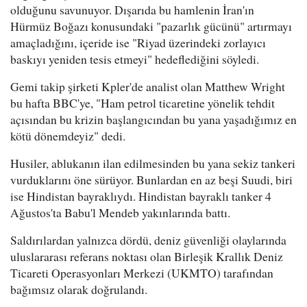
olduğunu savunuyor. Dışarıda bu hamlenin İran'ın
Hürmüz Boğazı konusundaki "pazarlık gücünü" artırmayı
amaçladığını, içeride ise "Riyad üzerindeki zorlayıcı
baskıyı yeniden tesis etmeyi" hedeflediğini söyledi.
Gemi takip şirketi Kpler'de analist olan Matthew Wright
bu hafta BBC'ye, "Ham petrol ticaretine yönelik tehdit
açısından bu krizin başlangıcından bu yana yaşadığımız en
kötü dönemdeyiz" dedi.
Husiler, ablukanın ilan edilmesinden bu yana sekiz tankeri
vurduklarını öne sürüyor. Bunlardan en az beşi Suudi, biri
ise Hindistan bayraklıydı. Hindistan bayraklı tanker 4
Ağustos'ta Babu'l Mendeb yakınlarında battı.
Saldırılardan yalnızca dördü, deniz güvenliği olaylarında
uluslararası referans noktası olan Birleşik Krallık Deniz
Ticareti Operasyonları Merkezi (UKMTO) tarafından
bağımsız olarak doğrulandı.