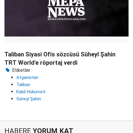
Taliban Siyasi Ofis sözcüsü Süheyl Şahin
TRT World'e röportaj verdi
Etiketler :
Afganistan
Taliban
Kabil Hükümeti
Süheyl Şahin
HABERE
YORUM KAT