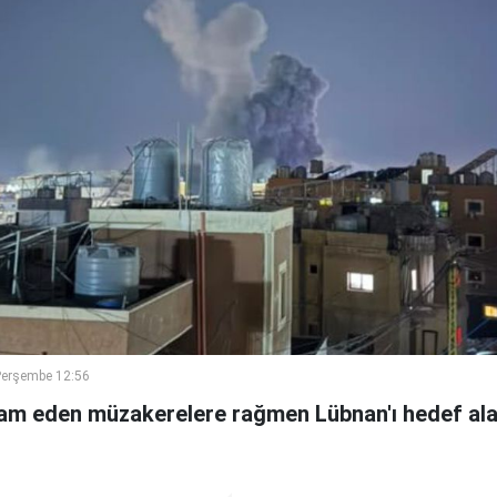
Perşembe 12:56
vam eden müzakerelere rağmen Lübnan'ı hedef alan