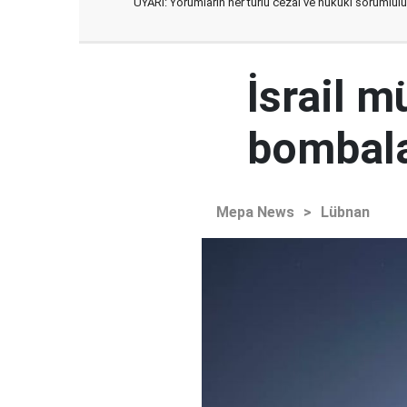
UYARI: Yorumların her türlü cezai ve hukuki sorumlulu
İsrail 
bombala
Mepa News
>
Lübnan