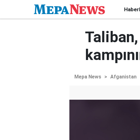
Haber
Taliban
kampının
Mepa News
>
Afganistan