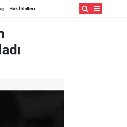
aj
Hak İhlalleri
m
ladı