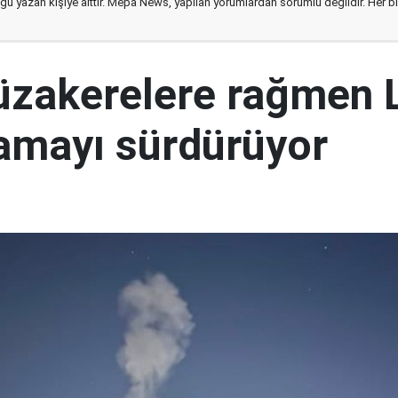
ğu yazan kişiye aittir. Mepa News, yapılan yorumlardan sorumlu değildir. Her bir 
müzakerelere rağmen 
mayı sürdürüyor