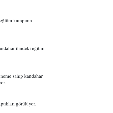
 eğitim kampının
ndahar ilindeki eğitim
r öneme sahip kandahar
yor.
ptıkları görülüyor.