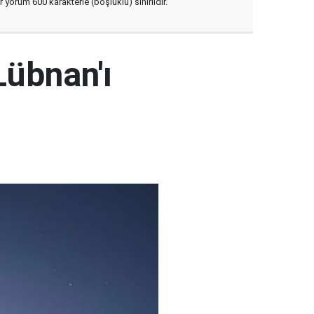
yorum 600 karakterle (boşluklu) sınırlıdır.
Lübnan'ı