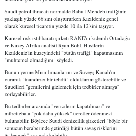
Suudi petrol ihracatı normalde Babu'l Mendeb trafiğinin
yaklaşık yüzde 66'sını oluştururken Kızıldeniz genel
olarak küresel ticaretin yüzde 10 ila 12'sini taşıyor.
Küresel risk istihbaratı şirketi RANE'in kıdemli Ortadoğu
ve Kuzey Afrika analisti Ryan Bohl, Husilerin
Kızıldeniz'in kuzeyindeki "bütün trafiği" kapatmasının
"muhtemel olmadığını" söyledi.
Bunun yerine Mısır limanlarını ve Süveyş Kanalı'nı
vurarak "inandırıcı bir tehdit" olduklarını gösterebilir ve
Suudileri "gemilerini gizlemek için tedbirler almaya"
zorlayabilirler.
Bu tedbirler arasında "vericilerin kapatılması" ve
mürettebata "çok daha yüksek" ücretler ödenmesi
bulunabilir. Böylece Suudi denizcilik şirketleri "böyle bir
sonucun beraberinde getirdiği bütün savaş risklerini
üstlenmek" zorunda kalabilir.