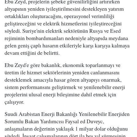
Ebu Zeyd, projelerin şebeke güvenilirliğini artırırken
altyapının yeniden iyileştirilmesini destekleyen yatırım
ortaklıkları oluşturacağını, operasyonel verimliliği
geliştireceğini ve elektrik hizmetlerini iyileştireceğini
söyledi. Suriye'nin elektrik sektörünün Rusya ve Esed
rejiminin bombardımanları nedeniyle altyapıda meydana
gelen geniş çaplı hasarın etkileriyle karşı karşıya kalmaya
devam ettiğini de belirtti.
Ebu Zeyd'e göre bakanlık, ekonomik toparlanmayı ve
üretim ile hizmet sektörlerinin yeniden canlanmasını
desteklemek amacıyla hasar gören altyapıyı onarmak,
sistem performansını geliştirmek ve yenilenebilir enerji
projelerini ulusal enerji bileşimine dahil etmek için
çalışıyor.
Suudi Arabistan Enerji Bakanlığı Yenilenebilir Enerjiden
Sorumlu Bakan Yardımcısı Faysal ed Duveyc,
anlaşmaların değerinin yaklaşık 1 milyar dolar olduğunu
söyledi. İnşaat çalışmalarının dört ila beş yıl sürmesinin