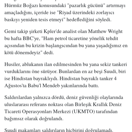
Hürmüz Boğazı konusundaki "pazarlık gücünü" artırmayı
amaçladığını, içeride ise "Riyad üzerindeki zorlayıcı
baskıyı yeniden tesis etmeyi" hedeflediğini söyledi.
Gemi takip şirketi Kpler'de analist olan Matthew Wright
bu hafta BBC'ye, "Ham petrol ticaretine yönelik tehdit
açısından bu krizin başlangıcından bu yana yaşadığımız en
kötü dönemdeyiz" dedi.
Husiler, ablukanın ilan edilmesinden bu yana sekiz tankeri
vurduklarını öne sürüyor. Bunlardan en az beşi Suudi, biri
ise Hindistan bayraklıydı. Hindistan bayraklı tanker 4
Ağustos'ta Babu'l Mendeb yakınlarında battı.
Saldırılardan yalnızca dördü, deniz güvenliği olaylarında
uluslararası referans noktası olan Birleşik Krallık Deniz
Ticareti Operasyonları Merkezi (UKMTO) tarafından
bağımsız olarak doğrulandı.
Suudi makamları saldırıların hiçbirini doğrulamadı.