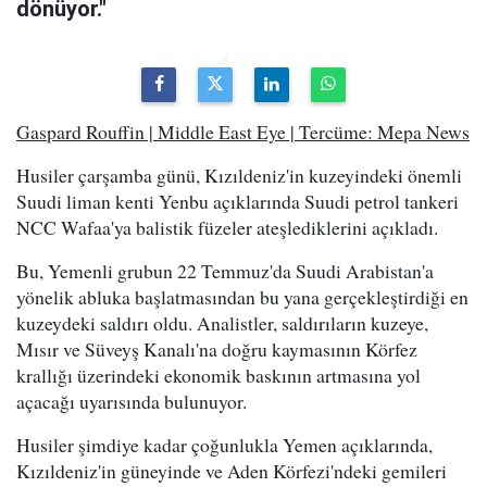
dönüyor."
Gaspard Rouffin | Middle East Eye | Tercüme: Mepa News
Husiler çarşamba günü, Kızıldeniz'in kuzeyindeki önemli
Suudi liman kenti Yenbu açıklarında Suudi petrol tankeri
NCC Wafaa'ya balistik füzeler ateşlediklerini açıkladı.
Bu, Yemenli grubun 22 Temmuz'da Suudi Arabistan'a
yönelik abluka başlatmasından bu yana gerçekleştirdiği en
kuzeydeki saldırı oldu. Analistler, saldırıların kuzeye,
Mısır ve Süveyş Kanalı'na doğru kaymasının Körfez
krallığı üzerindeki ekonomik baskının artmasına yol
açacağı uyarısında bulunuyor.
Husiler şimdiye kadar çoğunlukla Yemen açıklarında,
Kızıldeniz'in güneyinde ve Aden Körfezi'ndeki gemileri