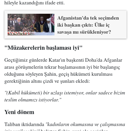
hileyle kazandığını ifade etti.
Afganistan'da tek seçimden
iki başkan çıktı: Ülke iç
savaşa mı sürükleniyor?
"Müzakerelerin başlaması iyi"
Geçtiğimiz günlerde Katar'ın başkenti Doha'da Afganlar
arası görüşmelerin tekrar başlamasının iyi bir başlangıç
olduğunu söyleyen Şahin, geçiş hükümeti kurulması
gerektiğinin altını çizdi ve şunları ekledi:
"(Kabil hükümeti) bir uzlaşı istemiyor, onlar sadece bizim
teslim olmamızı istiyorlar."
Yeni dönem
Taliban iktidarında
"kadınların okumasına ve çalışmasına