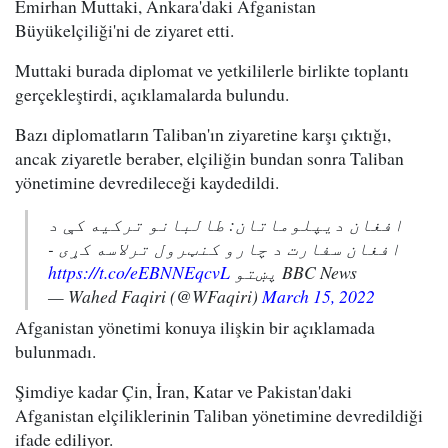
Emirhan Muttaki, Ankara'daki Afganistan
Büyükelçiliği'ni de ziyaret etti.
Muttaki burada diplomat ve yetkililerle birlikte toplantı
gerçekleştirdi, açıklamalarda bulundu.
Bazı diplomatların Taliban'ın ziyaretine karşı çıktığı,
ancak ziyaretle beraber, elçiliğin bundan sonra Taliban
yönetimine devredileceği kaydedildi.
افغان ديپلوماتان: طالبانو ترکیه کې د
افغان سفارت د چارو کنټرول ترلاسه کړی -
https://t.co/eEBNNEqcvL
BBC News پښتو
— Wahed Faqiri (@WFaqiri)
March 15, 2022
Afganistan yönetimi konuya ilişkin bir açıklamada
bulunmadı.
Şimdiye kadar Çin, İran, Katar ve Pakistan'daki
Afganistan elçiliklerinin Taliban yönetimine devredildiği
ifade ediliyor.