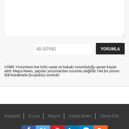
UYARI: Yorumların her türlü cezai ve hukuki sorumluluğu yazan kişiye
aittir. Mepa News, yapılan yorumlardan sorumlu değildir. Her bir yorum
600 karakterle (boşluklu) sınırlıdır.
Anasayfa
Künye
İletişim
Gizlilik İlkeleri
Sitene Ekle