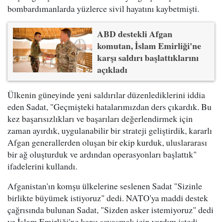
bombardımanlarda yüzlerce sivil hayatını kaybetmişti.
ABD destekli Afgan
komutan, İslam Emirliği'ne
karşı saldırı başlattıklarını
açıkladı
Ülkenin güneyinde yeni saldırılar düzenlediklerini iddia
eden Sadat, "Geçmişteki hatalarımızdan ders çıkardık. Bu
kez başarısızlıkları ve başarıları değerlendirmek için
zaman ayırdık, uygulanabilir bir strateji geliştirdik, kararlı
Afgan generallerden oluşan bir ekip kurduk, uluslararası
bir ağ oluşturduk ve ardından operasyonları başlattık"
ifadelerini kullandı.
Afganistan'ın komşu ülkelerine seslenen Sadat "Sizinle
birlikte büyümek istiyoruz" dedi. NATO'ya maddi destek
çağrısında bulunan Sadat, "Sizden asker istemiyoruz" dedi
ve İslam Emirliği'ne karşı savaşmak için yardım istedi.