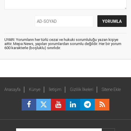
UYARI: Yorumların her türlü cezai ve hukuki sorumluluğu yazan kişiye
aittir. Mepa News, yapılan yorumlardan sorumlu değildir. Her bir yorum
600 karakterle (boşluklu) sınırlıdır.
Anasayfa
Künye
İletişim
Gizlilik İlkeleri
Sitene Ekle