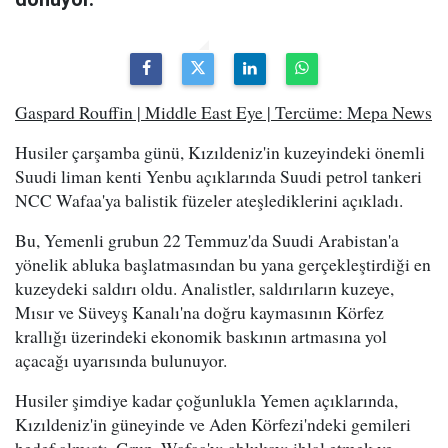
Gaspard Rouffin | Middle East Eye | Tercüme: Mepa News
Husiler çarşamba günü, Kızıldeniz'in kuzeyindeki önemli
Suudi liman kenti Yenbu açıklarında Suudi petrol tankeri
NCC Wafaa'ya balistik füzeler ateşlediklerini açıkladı.
Bu, Yemenli grubun 22 Temmuz'da Suudi Arabistan'a
yönelik abluka başlatmasından bu yana gerçekleştirdiği en
kuzeydeki saldırı oldu. Analistler, saldırıların kuzeye,
Mısır ve Süveyş Kanalı'na doğru kaymasının Körfez
krallığı üzerindeki ekonomik baskının artmasına yol
açacağı uyarısında bulunuyor.
Husiler şimdiye kadar çoğunlukla Yemen açıklarında,
Kızıldeniz'in güneyinde ve Aden Körfezi'ndeki gemileri
hedef almıştı. Grup, Wafaa'yı ablukayı ihlal etmek ve