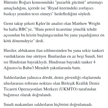
Hürmüz Boğazı konusundaki "pazarlık gücünü" artırmayı
amaçladığını, içeride ise "Riyad üzerindeki zorlayıcı
baskıyı yeniden tesis etmeyi" hedeflediğini söyledi.
Gemi takip şirketi Kpler'de analist olan Matthew Wright
bu hafta BBC'ye, "Ham petrol ticaretine yönelik tehdit
açısından bu krizin başlangıcından bu yana yaşadığımız en
kötü dönemdeyiz" dedi.
Husiler, ablukanın ilan edilmesinden bu yana sekiz tankeri
vurduklarını öne sürüyor. Bunlardan en az beşi Suudi, biri
ise Hindistan bayraklıydı. Hindistan bayraklı tanker 4
Ağustos'ta Babu'l Mendeb yakınlarında battı.
Saldırılardan yalnızca dördü, deniz güvenliği olaylarında
uluslararası referans noktası olan Birleşik Krallık Deniz
Ticareti Operasyonları Merkezi (UKMTO) tarafından
bağımsız olarak doğrulandı.
Suudi makamları saldırıların hiçbirini doğrulamadı.