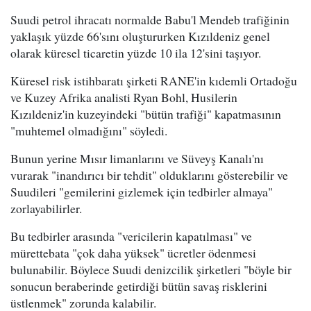
Suudi petrol ihracatı normalde Babu'l Mendeb trafiğinin
yaklaşık yüzde 66'sını oluştururken Kızıldeniz genel
olarak küresel ticaretin yüzde 10 ila 12'sini taşıyor.
Küresel risk istihbaratı şirketi RANE'in kıdemli Ortadoğu
ve Kuzey Afrika analisti Ryan Bohl, Husilerin
Kızıldeniz'in kuzeyindeki "bütün trafiği" kapatmasının
"muhtemel olmadığını" söyledi.
Bunun yerine Mısır limanlarını ve Süveyş Kanalı'nı
vurarak "inandırıcı bir tehdit" olduklarını gösterebilir ve
Suudileri "gemilerini gizlemek için tedbirler almaya"
zorlayabilirler.
Bu tedbirler arasında "vericilerin kapatılması" ve
mürettebata "çok daha yüksek" ücretler ödenmesi
bulunabilir. Böylece Suudi denizcilik şirketleri "böyle bir
sonucun beraberinde getirdiği bütün savaş risklerini
üstlenmek" zorunda kalabilir.