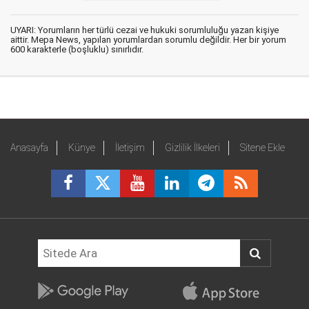
UYARI: Yorumların her türlü cezai ve hukuki sorumluluğu yazan kişiye
aittir. Mepa News, yapılan yorumlardan sorumlu değildir. Her bir yorum
600 karakterle (boşluklu) sınırlıdır.
Anasayfa
Künye
İletişim
Gizlilik İlkeleri
Sitene Ekle