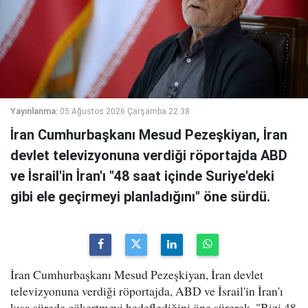
Yayınlanma:
05 Ağustos 2026 Çarşamba 22:38
İran Cumhurbaşkanı Mesud Pezeşkiyan, İran
devlet televizyonuna verdiği röportajda ABD
ve İsrail'in İran'ı "48 saat içinde Suriye'deki
gibi ele geçirmeyi planladığını" öne sürdü.
İran Cumhurbaşkanı Mesud Pezeşkiyan, İran devlet
televizyonuna verdiği röportajda, ABD ve İsrail'in İran'ı
kısa sürede çökertmeyi hedeflediğini öne sürerek, "Bizi 48