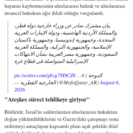
hayatını kaybetmesinin uluslararası hukuk ve uluslararası
insancıl hukukun ağır ihlali olduğu vurgulandı.
بيان مشترك صادر عن وزراء خارجية دولة قطر،
والمملكة الأردنية الهاشمية، ودولة الإمارات العربية
المتحدة، وجمهورية إندونيسيا، وجمهورية باكستان
الإسلامية، والجمهورية التركية، والمملكة العربية
السعودية، وجمهورية مصر العربية بشأن الانتهاكات
الإسرائيلية المتواصلة في قطاع غزة
pic.twitter.com/gbzg78DCZ6
الدوحة | 6…
— الخارجية القطرية (@MofaQatar_AR)
August 6,
2026
"Ateşkes süreci tehlikeye giriyor"
Bildiride, İsrail'in saldırılarının uluslararası hukuktan
doğan yükümlülüklerini ve Gazze'deki çatışmayı sona
erdirmeyi amaçlayan kapsamlı planı açık şekilde ihlal
ettiği belirtilerek, bunun ateşkes yol haritasının ikinci