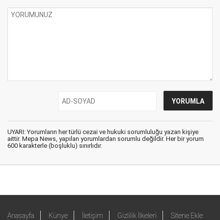
UYARI: Yorumların her türlü cezai ve hukuki sorumluluğu yazan kişiye
aittir. Mepa News, yapılan yorumlardan sorumlu değildir. Her bir yorum
600 karakterle (boşluklu) sınırlıdır.
Anasayfa
Künye
İletişim
Gizlilik İlkeleri
Sitene Ekle