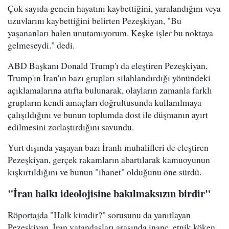
Çok sayıda gencin hayatını kaybettiğini, yaralandığını veya
uzuvlarını kaybettiğini belirten Pezeşkiyan, "Bu
yaşananları halen unutamıyorum. Keşke işler bu noktaya
gelmeseydi." dedi.
ABD Başkanı Donald Trump'ı da eleştiren Pezeşkiyan,
Trump'ın İran'ın bazı grupları silahlandırdığı yönündeki
açıklamalarına atıfta bulunarak, olayların zamanla farklı
grupların kendi amaçları doğrultusunda kullanılmaya
çalışıldığını ve bunun toplumda dost ile düşmanın ayırt
edilmesini zorlaştırdığını savundu.
Yurt dışında yaşayan bazı İranlı muhalifleri de eleştiren
Pezeşkiyan, gerçek rakamların abartılarak kamuoyunun
kışkırtıldığını ve bunun "ihanet" olduğunu öne sürdü.
"İran halkı ideolojisine bakılmaksızın birdir"
Röportajda "Halk kimdir?" sorusunu da yanıtlayan
Pezeşkiyan, İran vatandaşları arasında inanç, etnik köken,