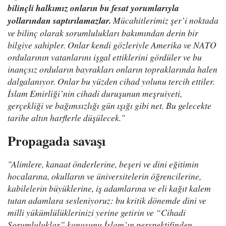
bilinçli halkımız onların bu fesat yorumlarıyla
yollarından saptırılamazlar.
Mücahitlerimiz şer’i noktada
ve bilinç olarak sorumlulukları bakımından derin bir
bilgiye sahipler. Onlar kendi gözleriyle Amerika ve NATO
ordularının vatanlarını işgal ettiklerini gördüler ve bu
inançsız orduların bayrakları onların topraklarında halen
dalgalanıyor. Onlar bu yüzden cihad yolunu tercih ettiler.
İslam Emirliği’nin cihadi duruşunun meşruiyeti,
gerçekliği ve bağımsızlığı gün ışığı gibi net. Bu gelecekte
tarihe altın harflerle düşülecek."
Propagada savaşı
"Alimlere, kanaat önderlerine, beşeri ve dini eğitimin
hocalarına, okulların ve üniversitelerin öğrencilerine,
kabilelerin büyüklerine, iş adamlarına ve eli kağıt kalem
tutan adamlara sesleniyoruz: bu kritik dönemde dini ve
milli yükümlülüklerinizi yerine getirin ve “Cihadi
Sorumluluklar” konusunu İslam’ın perspektifinden