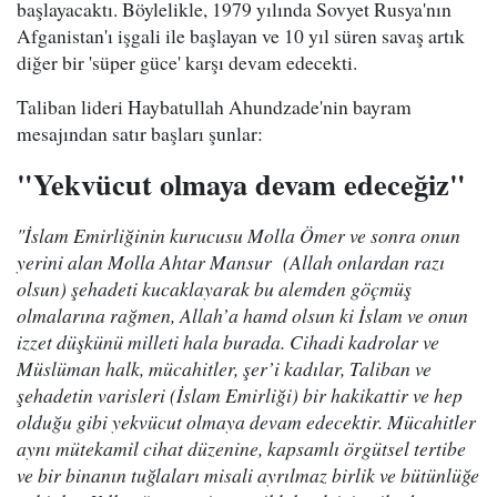
başlayacaktı. Böylelikle, 1979 yılında Sovyet Rusya'nın
Afganistan'ı işgali ile başlayan ve 10 yıl süren savaş artık
diğer bir 'süper güce' karşı devam edecekti.
Taliban lideri Haybatullah Ahundzade'nin bayram
mesajından satır başları şunlar:
"Yekvücut olmaya devam edeceğiz"
"İslam Emirliğinin kurucusu Molla Ömer ve sonra onun
yerini alan Molla Ahtar Mansur (Allah onlardan razı
olsun) şehadeti kucaklayarak bu alemden göçmüş
olmalarına rağmen, Allah’a hamd olsun ki İslam ve onun
izzet düşkünü milleti hala burada. Cihadi kadrolar ve
Müslüman halk, mücahitler, şer’i kadılar, Taliban ve
şehadetin varisleri (İslam Emirliği) bir hakikattir ve hep
olduğu gibi yekvücut olmaya devam edecektir. Mücahitler
aynı mütekamil cihat düzenine, kapsamlı örgütsel tertibe
ve bir binanın tuğlaları misali ayrılmaz birlik ve bütünlüğe