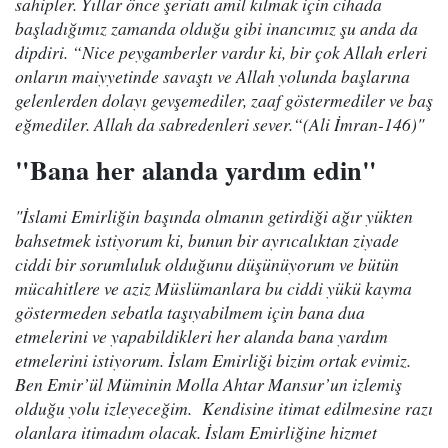
sahipler. Yıllar önce şeriatı amil kılmak için cihada
başladığımız zamanda olduğu gibi inancımız şu anda da
dipdiri. “Nice peygamberler vardır ki, bir çok Allah erleri
onların maiyyetinde savaştı ve Allah yolunda başlarına
gelenlerden dolayı gevşemediler, zaaf göstermediler ve baş
eğmediler. Allah da sabredenleri sever.“(Ali İmran-146)"
"Bana her alanda yardım edin"
"İslami Emirliğin başında olmanın getirdiği ağır yükten
bahsetmek istiyorum ki, bunun bir ayrıcalıktan ziyade
ciddi bir sorumluluk olduğunu düşünüyorum ve bütün
mücahitlere ve aziz Müslümanlara bu ciddi yükü kayma
göstermeden sebatla taşıyabilmem için bana dua
etmelerini ve yapabildikleri her alanda bana yardım
etmelerini istiyorum. İslam Emirliği bizim ortak evimiz.
Ben Emir’ül Müminin Molla Ahtar Mansur’un izlemiş
olduğu yolu izleyeceğim. Kendisine itimat edilmesine razı
olanlara itimadım olacak. İslam Emirliğine hizmet