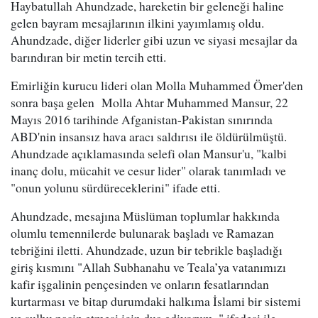
Haybatullah Ahundzade, hareketin bir geleneği haline
gelen bayram mesajlarının ilkini yayımlamış oldu.
Ahundzade, diğer liderler gibi uzun ve siyasi mesajlar da
barındıran bir metin tercih etti.
Emirliğin kurucu lideri olan Molla Muhammed Ömer'den
sonra başa gelen Molla Ahtar Muhammed Mansur, 22
Mayıs 2016 tarihinde Afganistan-Pakistan sınırında
ABD'nin insansız hava aracı saldırısı ile öldürülmüştü.
Ahundzade açıklamasında selefi olan Mansur'u, "kalbi
inanç dolu, mücahit ve cesur lider" olarak tanımladı ve
"onun yolunu sürdüreceklerini" ifade etti.
Ahundzade, mesajına Müslüman toplumlar hakkında
olumlu temennilerde bulunarak başladı ve Ramazan
tebriğini iletti. Ahundzade, uzun bir tebrikle başladığı
giriş kısmını "Allah Subhanahu ve Teala’ya vatanımızı
kafir işgalinin pençesinden ve onların fesatlarından
kurtarması ve bitap durumdaki halkıma İslami bir sistemi