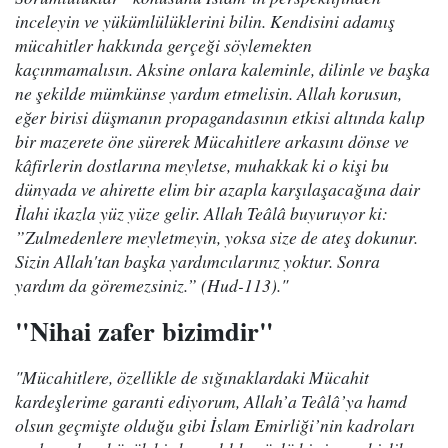
inceleyin ve yükümlülüklerini bilin. Kendisini adamış
mücahitler hakkında gerçeği söylemekten
kaçınmamalısın. Aksine onlara kaleminle, dilinle ve başka
ne şekilde mümkünse yardım etmelisin. Allah korusun,
eğer birisi düşmanın propagandasının etkisi altında kalıp
bir mazerete öne sürerek Mücahitlere arkasını dönse ve
kâfirlerin dostlarına meyletse, muhakkak ki o kişi bu
dünyada ve ahirette elim bir azapla karşılaşacağına dair
İlahi ikazla yüz yüze gelir. Allah Teâlâ buyuruyor ki:
”Zulmedenlere meyletmeyin, yoksa size de ateş dokunur.
Sizin Allah'tan başka yardımcılarınız yoktur. Sonra
yardım da göremezsiniz.” (Hud-113)."
"Nihai zafer bizimdir"
"Mücahitlere, özellikle de sığınaklardaki Mücahit
kardeşlerime garanti ediyorum, Allah’a Teâlâ’ya hamd
olsun geçmişte olduğu gibi İslam Emirliği’nin kadroları