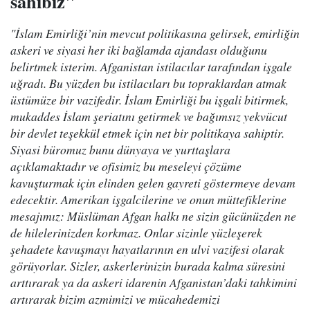
sahibiz"
"İslam Emirliği’nin mevcut politikasına gelirsek, emirliğin
askeri ve siyasi her iki bağlamda ajandası olduğunu
belirtmek isterim. Afganistan istilacılar tarafından işgale
uğradı. Bu yüzden bu istilacıları bu topraklardan atmak
üstümüze bir vazifedir. İslam Emirliği bu işgali bitirmek,
mukaddes İslam şeriatını getirmek ve bağımsız yekvücut
bir devlet teşekkül etmek için net bir politikaya sahiptir.
Siyasi büromuz bunu dünyaya ve yurttaşlara
açıklamaktadır ve ofisimiz bu meseleyi çözüme
kavuşturmak için elinden gelen gayreti göstermeye devam
edecektir. Amerikan işgalcilerine ve onun müttefiklerine
mesajımız: Müslüman Afgan halkı ne sizin gücünüzden ne
de hilelerinizden korkmaz. Onlar sizinle yüzleşerek
şehadete kavuşmayı hayatlarının en ulvi vazifesi olarak
görüyorlar. Sizler, askerlerinizin burada kalma süresini
arttırarak ya da askeri idarenin Afganistan’daki tahkimini
artırarak bizim azmimizi ve mücahedemizi