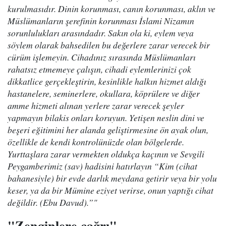
kurulmasıdır. Dinin korunması, canın korunması, aklın ve
Müslümanların şerefinin korunması İslami Nizamın
sorunlulukları arasındadır. Sakın ola ki, eylem veya
söylem olarak bahsedilen bu değerlere zarar verecek bir
cürüm işlemeyin. Cihadınız sırasında Müslümanları
rahatsız etmemeye çalışın, cihadi eylemlerinizi çok
dikkatlice gerçekleştirin, kesinlikle halkın hizmet aldığı
hastanelere, seminerlere, okullara, köprülere ve diğer
amme hizmeti alınan yerlere zarar verecek şeyler
yapmayın bilakis onları koruyun. Yetişen neslin dini ve
beşeri eğitimini her alanda geliştirmesine ön ayak olun,
özellikle de kendi kontrolünüzde olan bölgelerde.
Yurttaşlara zarar vermekten oldukça kaçının ve Sevgili
Peygamberimiz (sav) hadisini hatırlayın “Kim (cihat
bahanesiyle) bir evde darlık meydana getirir veya bir yolu
keser, ya da bir Mümine eziyet verirse, onun yaptığı cihat
değildir. (Ebu Davud).”"
"Zenginlere çağrı"