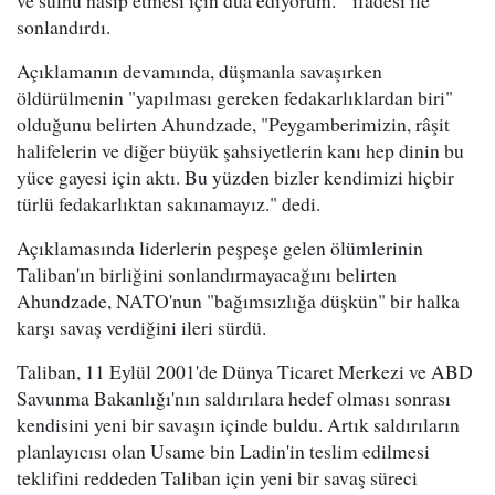
ve sulhu nasip etmesi için dua ediyorum. " ifadesi ile
sonlandırdı.
Açıklamanın devamında, düşmanla savaşırken
öldürülmenin "yapılması gereken fedakarlıklardan biri"
olduğunu belirten Ahundzade, "Peygamberimizin, râşit
halifelerin ve diğer büyük şahsiyetlerin kanı hep dinin bu
yüce gayesi için aktı. Bu yüzden bizler kendimizi hiçbir
türlü fedakarlıktan sakınamayız." dedi.
Açıklamasında liderlerin peşpeşe gelen ölümlerinin
Taliban'ın birliğini sonlandırmayacağını belirten
Ahundzade, NATO'nun "bağımsızlığa düşkün" bir halka
karşı savaş verdiğini ileri sürdü.
Taliban, 11 Eylül 2001'de Dünya Ticaret Merkezi ve ABD
Savunma Bakanlığı'nın saldırılara hedef olması sonrası
kendisini yeni bir savaşın içinde buldu. Artık saldırıların
planlayıcısı olan Usame bin Ladin'in teslim edilmesi
teklifini reddeden Taliban için yeni bir savaş süreci