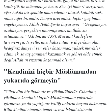
ve dosyaları büyük bir kararlılık, güçlü bir iman, birlik ve
kardeşlik ile mücadeleye hazır. Size iyi haberi veriyorum,
eğer hakiki bir şekilde iman edenler olarak kalabilirsek,
nihai zafer bizimdir. Dünya üzerindeki hiçbir güç bunu
engelleyemez. Allah Teâlâ Şöyle buyuruyor: “Gevşemeyin,
üzülmeyin, gerçekten inanmışsanız, mutlaka siz
üstünsünüz.” (Ali İmran-139). Mücahit kardeşlere
tavsiyem şu: Niyetlerinizi halis tutun ve diğerkâm olun,
hedefiniz dünyevi servetler kazanmak, yüksek mevkiler
edinmek, savaş ganimeti kazanmak ve şöhret elde etmek
değil Allah’ın rızasını kazanmak olsun."
"Kendinizi hiçbir Müslümandan
yukarıda görmeyin"
"Cihat dini bir ibadettir ve yükümlülüktür. Cihadınız
yüzünden kendinizi hiçbir Müslümandan yukarıda
görmeyin ya da yaptığınız iyiliği onların başına kakmayın.
Bilin ki cihat etmenin temel gayesi İslami sistemin