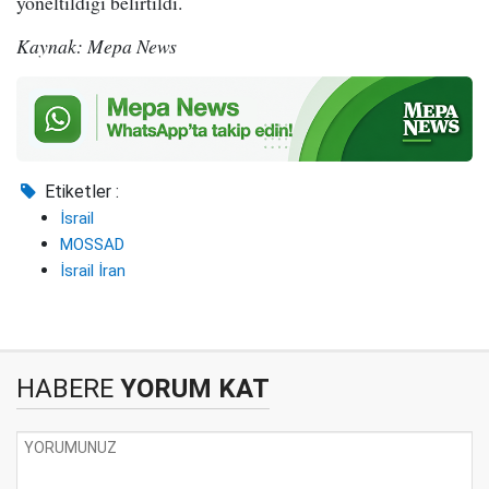
yöneltildiği belirtildi.
Kaynak: Mepa News
Etiketler :
İsrail
MOSSAD
İsrail İran
HABERE
YORUM KAT