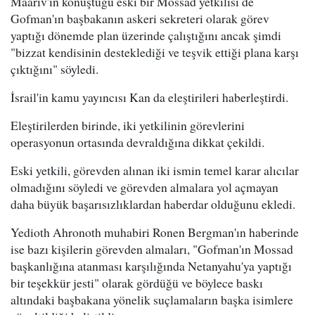
Maariv'in konuştuğu eski bir Mossad yetkilisi de
Gofman'ın başbakanın askeri sekreteri olarak görev
yaptığı dönemde plan üzerinde çalıştığını ancak şimdi
"bizzat kendisinin desteklediği ve teşvik ettiği plana karşı
çıktığını" söyledi.
İsrail'in kamu yayıncısı Kan da eleştirileri haberleştirdi.
Eleştirilerden birinde, iki yetkilinin görevlerini
operasyonun ortasında devraldığına dikkat çekildi.
Eski yetkili, görevden alınan iki ismin temel karar alıcılar
olmadığını söyledi ve görevden almalara yol açmayan
daha büyük başarısızlıklardan haberdar olduğunu ekledi.
Yedioth Ahronoth muhabiri Ronen Bergman'ın haberinde
ise bazı kişilerin görevden almaları, "Gofman'ın Mossad
başkanlığına atanması karşılığında Netanyahu'ya yaptığı
bir teşekkür jesti" olarak gördüğü ve böylece baskı
altındaki başbakana yönelik suçlamaların başka isimlere