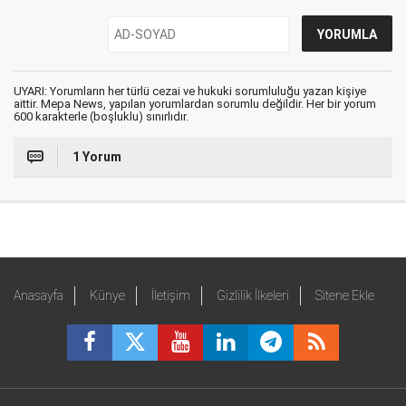
UYARI: Yorumların her türlü cezai ve hukuki sorumluluğu yazan kişiye
aittir. Mepa News, yapılan yorumlardan sorumlu değildir. Her bir yorum
600 karakterle (boşluklu) sınırlıdır.
1 Yorum
Anasayfa
Künye
İletişim
Gizlilik İlkeleri
Sitene Ekle