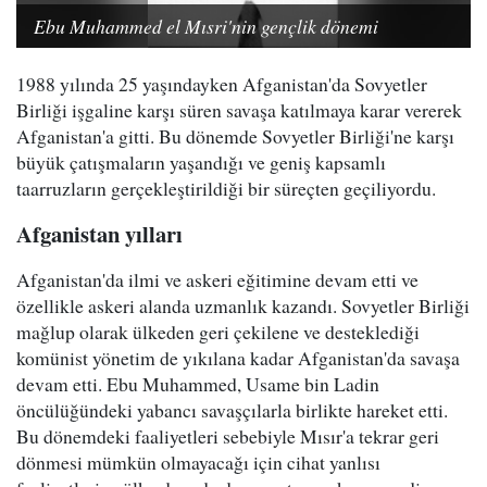
Ebu Muhammed el Mısri'nin gençlik dönemi
1988 yılında 25 yaşındayken Afganistan'da Sovyetler
Birliği işgaline karşı süren savaşa katılmaya karar vererek
Afganistan'a gitti. Bu dönemde Sovyetler Birliği'ne karşı
büyük çatışmaların yaşandığı ve geniş kapsamlı
taarruzların gerçekleştirildiği bir süreçten geçiliyordu.
Afganistan yılları
Afganistan'da ilmi ve askeri eğitimine devam etti ve
özellikle askeri alanda uzmanlık kazandı. Sovyetler Birliği
mağlup olarak ülkeden geri çekilene ve desteklediği
komünist yönetim de yıkılana kadar Afganistan'da savaşa
devam etti. Ebu Muhammed, Usame bin Ladin
öncülüğündeki yabancı savaşçılarla birlikte hareket etti.
Bu dönemdeki faaliyetleri sebebiyle Mısır'a tekrar geri
dönmesi mümkün olmayacağı için cihat yanlısı