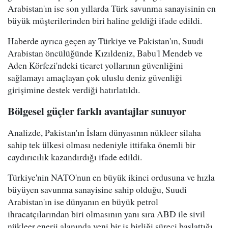
Arabistan'ın ise son yıllarda Türk savunma sanayisinin en
büyük müşterilerinden biri haline geldiği ifade edildi.
Haberde ayrıca geçen ay Türkiye ve Pakistan'ın, Suudi
Arabistan öncülüğünde Kızıldeniz, Babu'l Mendeb ve
Aden Körfezi'ndeki ticaret yollarının güvenliğini
sağlamayı amaçlayan çok uluslu deniz güvenliği
girişimine destek verdiği hatırlatıldı.
Bölgesel güçler farklı avantajlar sunuyor
Analizde, Pakistan'ın İslam dünyasının nükleer silaha
sahip tek ülkesi olması nedeniyle ittifaka önemli bir
caydırıcılık kazandırdığı ifade edildi.
Türkiye'nin NATO'nun en büyük ikinci ordusuna ve hızla
büyüyen savunma sanayisine sahip olduğu, Suudi
Arabistan'ın ise dünyanın en büyük petrol
ihracatçılarından biri olmasının yanı sıra ABD ile sivil
nükleer enerji alanında yeni bir iş birliği süreci başlattığı