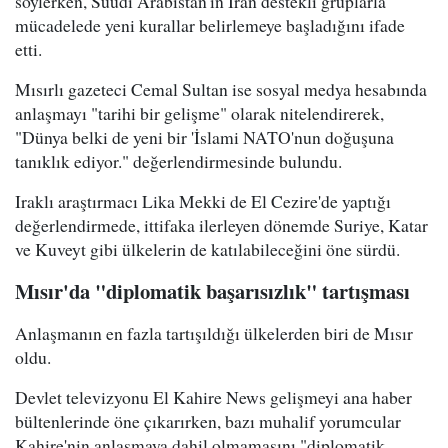
söylerken, Suudi Arabistan'ın İran destekli gruplarla
mücadelede yeni kurallar belirlemeye başladığını ifade
etti.
Mısırlı gazeteci Cemal Sultan ise sosyal medya hesabında
anlaşmayı "tarihi bir gelişme" olarak nitelendirerek,
"Dünya belki de yeni bir 'İslami NATO'nun doğuşuna
tanıklık ediyor." değerlendirmesinde bulundu.
Iraklı araştırmacı Lika Mekki de El Cezire'de yaptığı
değerlendirmede, ittifaka ilerleyen dönemde Suriye, Katar
ve Kuveyt gibi ülkelerin de katılabileceğini öne sürdü.
Mısır'da "diplomatik başarısızlık" tartışması
Anlaşmanın en fazla tartışıldığı ülkelerden biri de Mısır
oldu.
Devlet televizyonu El Kahire News gelişmeyi ana haber
bültenlerinde öne çıkarırken, bazı muhalif yorumcular
Kahire'nin anlaşmaya dahil olmamasını "diplomatik