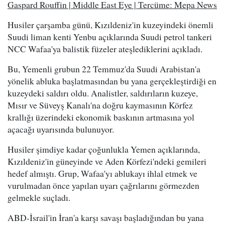
Gaspard Rouffin | Middle East Eye | Tercüme: Mepa News
Husiler çarşamba günü, Kızıldeniz'in kuzeyindeki önemli
Suudi liman kenti Yenbu açıklarında Suudi petrol tankeri
NCC Wafaa'ya balistik füzeler ateşlediklerini açıkladı.
Bu, Yemenli grubun 22 Temmuz'da Suudi Arabistan'a
yönelik abluka başlatmasından bu yana gerçekleştirdiği en
kuzeydeki saldırı oldu. Analistler, saldırıların kuzeye,
Mısır ve Süveyş Kanalı'na doğru kaymasının Körfez
krallığı üzerindeki ekonomik baskının artmasına yol
açacağı uyarısında bulunuyor.
Husiler şimdiye kadar çoğunlukla Yemen açıklarında,
Kızıldeniz'in güneyinde ve Aden Körfezi'ndeki gemileri
hedef almıştı. Grup, Wafaa'yı ablukayı ihlal etmek ve
vurulmadan önce yapılan uyarı çağrılarını görmezden
gelmekle suçladı.
ABD-İsrail'in İran'a karşı savaşı başladığından bu yana