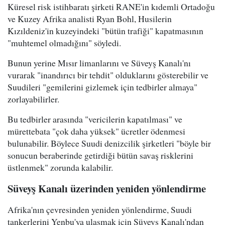
Küresel risk istihbaratı şirketi RANE'in kıdemli Ortadoğu
ve Kuzey Afrika analisti Ryan Bohl, Husilerin
Kızıldeniz'in kuzeyindeki "bütün trafiği" kapatmasının
"muhtemel olmadığını" söyledi.
Bunun yerine Mısır limanlarını ve Süveyş Kanalı'nı
vurarak "inandırıcı bir tehdit" olduklarını gösterebilir ve
Suudileri "gemilerini gizlemek için tedbirler almaya"
zorlayabilirler.
Bu tedbirler arasında "vericilerin kapatılması" ve
mürettebata "çok daha yüksek" ücretler ödenmesi
bulunabilir. Böylece Suudi denizcilik şirketleri "böyle bir
sonucun beraberinde getirdiği bütün savaş risklerini
üstlenmek" zorunda kalabilir.
Süveyş Kanalı üzerinden yeniden yönlendirme
Afrika'nın çevresinden yeniden yönlendirme, Suudi
tankerlerini Yenbu'ya ulaşmak için Süveyş Kanalı'ndan