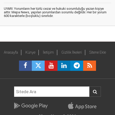
UYARI: Yorumların her türlü cezai ve hukuki sorumluluğu yazan kişiye
aittir. Mepa News, yapılan yorumlardan sorumlu değildir. Her bir yorum
600 karakterle (boşluklu) sınırlıdır.
Anasayfa
Künye
İletişim
Gizlilik İlkeleri
Sitene Ekle