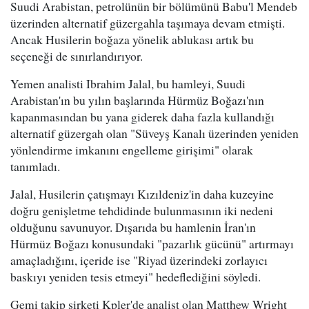
Suudi Arabistan, petrolünün bir bölümünü Babu'l Mendeb
üzerinden alternatif güzergahla taşımaya devam etmişti.
Ancak Husilerin boğaza yönelik ablukası artık bu
seçeneği de sınırlandırıyor.
Yemen analisti Ibrahim Jalal, bu hamleyi, Suudi
Arabistan'ın bu yılın başlarında Hürmüz Boğazı'nın
kapanmasından bu yana giderek daha fazla kullandığı
alternatif güzergah olan "Süveyş Kanalı üzerinden yeniden
yönlendirme imkanını engelleme girişimi" olarak
tanımladı.
Jalal, Husilerin çatışmayı Kızıldeniz'in daha kuzeyine
doğru genişletme tehdidinde bulunmasının iki nedeni
olduğunu savunuyor. Dışarıda bu hamlenin İran'ın
Hürmüz Boğazı konusundaki "pazarlık gücünü" artırmayı
amaçladığını, içeride ise "Riyad üzerindeki zorlayıcı
baskıyı yeniden tesis etmeyi" hedeflediğini söyledi.
Gemi takip şirketi Kpler'de analist olan Matthew Wright