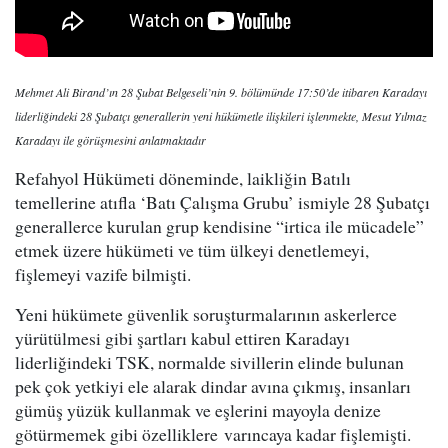
Mehmet Ali Birand’ın 28 Şubat Belgeseli’nin 9. bölümünde 17:50’de itibaren Karadayı
liderliğindeki 28 Şubatçı generallerin yeni hükümetle ilişkileri işlenmekte, Mesut Yılmaz
Karadayı ile görüşmesini anlatmaktadır
Refahyol Hükümeti döneminde, laikliğin Batılı
temellerine atıfla ‘Batı Çalışma Grubu’ ismiyle 28 Şubatçı
generallerce kurulan grup kendisine “irtica ile mücadele”
etmek üzere hükümeti ve tüm ülkeyi denetlemeyi,
fişlemeyi vazife bilmişti.
Yeni hükümete güvenlik soruşturmalarının askerlerce
yürütülmesi gibi şartları kabul ettiren Karadayı
liderliğindeki TSK, normalde sivillerin elinde bulunan
pek çok yetkiyi ele alarak dindar avına çıkmış, insanları
gümüş yüzük kullanmak ve eşlerini mayoyla denize
götürmemek gibi özelliklere varıncaya kadar fişlemişti.