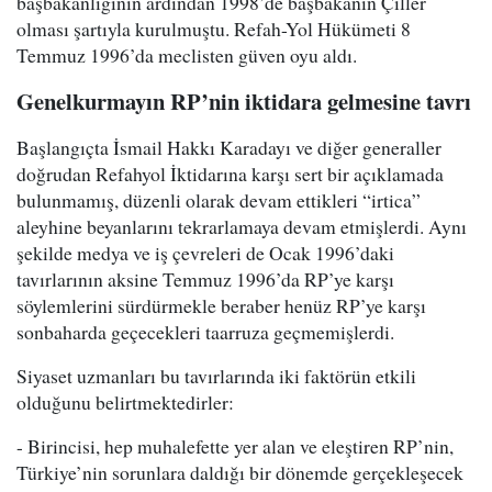
başbakanlığının ardından 1998’de başbakanın Çiller
olması şartıyla kurulmuştu. Refah-Yol Hükümeti 8
Temmuz 1996’da meclisten güven oyu aldı.
Genelkurmayın RP’nin iktidara gelmesine tavrı
Başlangıçta İsmail Hakkı Karadayı ve diğer generaller
doğrudan Refahyol İktidarına karşı sert bir açıklamada
bulunmamış, düzenli olarak devam ettikleri “irtica”
aleyhine beyanlarını tekrarlamaya devam etmişlerdi. Aynı
şekilde medya ve iş çevreleri de Ocak 1996’daki
tavırlarının aksine Temmuz 1996’da RP’ye karşı
söylemlerini sürdürmekle beraber henüz RP’ye karşı
sonbaharda geçecekleri taarruza geçmemişlerdi.
Siyaset uzmanları bu tavırlarında iki faktörün etkili
olduğunu belirtmektedirler:
- Birincisi, hep muhalefette yer alan ve eleştiren RP’nin,
Türkiye’nin sorunlara daldığı bir dönemde gerçekleşecek