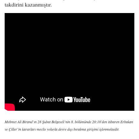
takdirini kazanmıştır.
Mehmet Ali Birand’ın 28 Şubat Belgeseli’nin 8. bölümünde 20:18’den itibaren Erbakan
ve Çiller’in kararları meclis yoluyla devre dışı bırakma girişimi işlenmektedir.