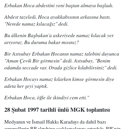
Erbakan Hoca abdestini yeni baştan almaya başladı.
Abdest tazeledi, Hoca ayakkabısının arkasına bastı.
"Nerede namaz kılacağız" dedi.
Bu ülkenin Başbakan'a askeriyede namaz kılacak yer
arıyoruz. Bu duruma bakar mısınız?
Bir Astsubay Erbakan Hocanın namaz talebini duyunca
"Aman Çevik Bir görmesin" dedi. Astsubay, "Benim
odamda seccade var. Orada gizlice kılabilirsiniz" dedi.
Erbakan Hocayı namaz kılarken kimse görmesin diye
adeta her şeyi yaptık.
Erbakan Hoca, öğle ile ikindiyi cem etti."
28 Şubat 1997 tarihli ünlü MGK toplantısı
Medyanın ve İsmail Hakkı Karadayı da dahil bazı
generallerin RP aleyhine açıklamalarını artırdığı, RP’nin