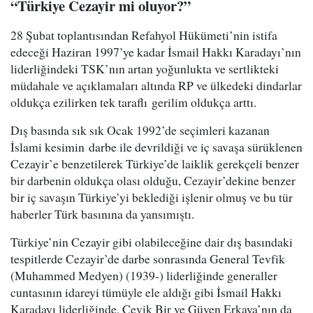
“Türkiye Cezayir mi oluyor?”
28 Şubat toplantısından Refahyol Hükümeti’nin istifa
edeceği Haziran 1997’ye kadar İsmail Hakkı Karadayı’nın
liderliğindeki TSK’nın artan yoğunlukta ve sertlikteki
müdahale ve açıklamaları altında RP ve ülkedeki dindarlar
oldukça ezilirken tek taraflı gerilim oldukça arttı.
Dış basında sık sık Ocak 1992’de seçimleri kazanan
İslami kesimin darbe ile devrildiği ve iç savaşa sürüklenen
Cezayir’e benzetilerek Türkiye’de laiklik gerekçeli benzer
bir darbenin oldukça olası olduğu, Cezayir’dekine benzer
bir iç savaşın Türkiye’yi beklediği işlenir olmuş ve bu tür
haberler Türk basınına da yansımıştı.
Türkiye’nin Cezayir gibi olabileceğine dair dış basındaki
tespitlerde Cezayir’de darbe sonrasında General Tevfik
(Muhammed Medyen) (1939-) liderliğinde generaller
cuntasının idareyi tümüyle ele aldığı gibi İsmail Hakkı
Karadayı liderliğinde, Çevik Bir ve Güven Erkaya’nın da