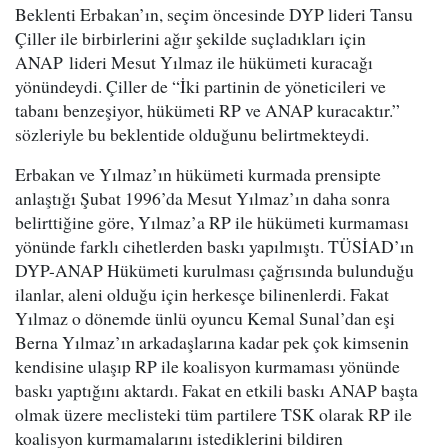
Beklenti Erbakan’ın, seçim öncesinde DYP lideri Tansu
Çiller ile birbirlerini ağır şekilde suçladıkları için
ANAP
lideri Mesut Yılmaz ile hükümeti kuracağı
yönündeydi. Çiller de “İki partinin de yöneticileri ve
tabanı benzeşiyor, hükümeti RP ve ANAP kuracaktır.”
sözleriyle bu beklentide olduğunu belirtmekteydi.
Erbakan ve Yılmaz’ın hükümeti kurmada prensipte
anlaştığı Şubat 1996’da Mesut Yılmaz’ın daha sonra
belirttiğine göre, Yılmaz’a RP ile hükümeti kurmaması
yönünde farklı cihetlerden baskı yapılmıştı. TÜSİAD’ın
DYP-ANAP Hükümeti kurulması çağrısında bulunduğu
ilanlar, aleni olduğu için herkesçe bilinenlerdi. Fakat
Yılmaz o dönemde ünlü oyuncu Kemal Sunal’dan eşi
Berna Yılmaz’ın arkadaşlarına kadar pek çok kimsenin
kendisine ulaşıp RP ile koalisyon kurmaması yönünde
baskı yaptığını aktardı. Fakat en etkili baskı ANAP başta
olmak üzere meclisteki tüm partilere TSK olarak RP ile
koalisyon kurmamalarını istediklerini bildiren