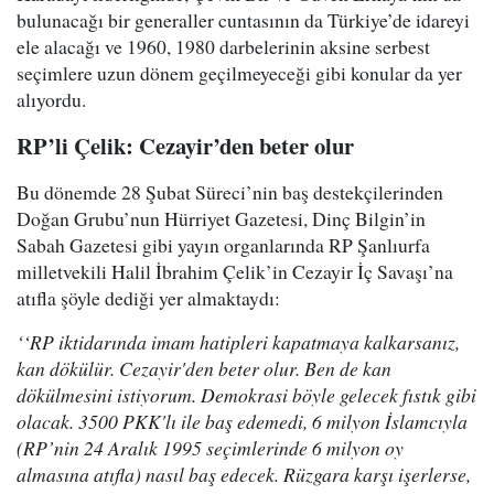
bulunacağı bir generaller cuntasının da Türkiye’de idareyi
ele alacağı ve 1960, 1980 darbelerinin aksine serbest
seçimlere uzun dönem geçilmeyeceği gibi konular da yer
alıyordu.
RP’li Çelik: Cezayir’den beter olur
Bu dönemde 28 Şubat Süreci’nin baş destekçilerinden
Doğan Grubu’nun Hürriyet Gazetesi, Dinç Bilgin’in
Sabah Gazetesi gibi yayın organlarında RP Şanlıurfa
milletvekili Halil İbrahim Çelik’in Cezayir İç Savaşı’na
atıfla şöyle dediği yer almaktaydı:
‘‘RP iktidarında imam hatipleri kapatmaya kalkarsanız,
kan dökülür. Cezayir'den beter olur. Ben de kan
dökülmesini istiyorum. Demokrasi böyle gelecek fıstık gibi
olacak. 3500 PKK'lı ile baş edemedi, 6 milyon İslamcıyla
(RP’nin 24 Aralık 1995 seçimlerinde 6 milyon oy
almasına atıfla) nasıl baş edecek. Rüzgara karşı işerlerse,