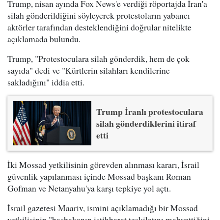
Trump, nisan ayında Fox News'e verdiği röportajda İran'a
silah gönderildiğini söyleyerek protestoların yabancı
aktörler tarafından desteklendiğini doğrular nitelikte
açıklamada bulundu.
Trump, "Protestoculara silah gönderdik, hem de çok
sayıda" dedi ve "Kürtlerin silahları kendilerine
sakladığını" iddia etti.
Trump İranlı protestoculara
silah gönderdiklerini itiraf
etti
İki Mossad yetkilisinin görevden alınması kararı, İsrail
güvenlik yapılanması içinde Mossad başkanı Roman
Gofman ve Netanyahu'ya karşı tepkiye yol açtı.
İsrail gazetesi Maariv, ismini açıklamadığı bir Mossad
yetkilisinin "başbakanın istihbarat teşkilatını mahvettiğini