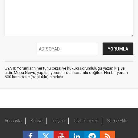
UYARI: Yorumların her türlü cezai ve hukuki sorumluluğu yazan kişiye
aittir. Mepa News, yapılan yorumlardan sorumlu değildir. Her bir yorum
600 karakterle (boşluklu) sınırlıdır.
Anasayfa
Künye
İletişim
Gizlilik İlkeleri
Sitene Ekle