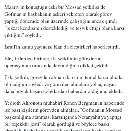
Maariv'in konuştuğu eski bir Mossad yetkilisi de
Gofman'ın başbakanın askeri sekreteri olarak görev
yaptığı dönemde plan üzerinde çalıştığını ancak şimdi
"bizzat kendisinin desteklediği ve teşvik ettiği plana karşı
çıktığını" söyledi.
İsrail'in kamu yayıncısı Kan da eleştirileri haberleştirdi.
Eleştirilerden birinde, iki yetkilinin görevlerini
operasyonun ortasında devraldığına dikkat çekildi.
Eski yetkili, görevden alınan iki ismin temel karar alıcılar
olmadığını söyledi ve görevden almalara yol açmayan
daha büyük başarısızlıklardan haberdar olduğunu ekledi.
Yedioth Ahronoth muhabiri Ronen Bergman'ın haberinde
ise bazı kişilerin görevden almaları, "Gofman'ın Mossad
başkanlığına atanması karşılığında Netanyahu'ya yaptığı
bir teşekkür jesti" olarak gördüğü ve böylece baskı
altındaki başbakana yönelik suçlamaların başka isimlere